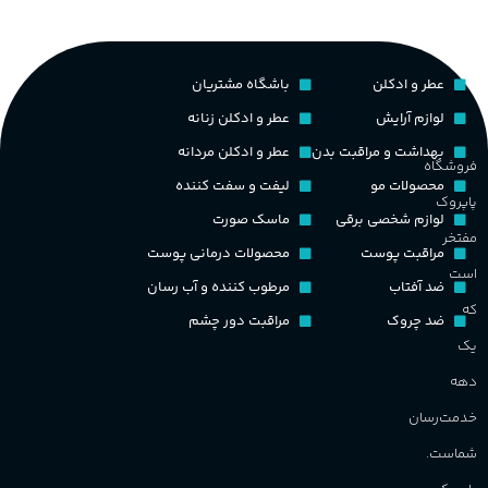
غ
۱۰۰ میلی لیتر
,
دکانت (10 میلی
لیتر)
گروه بویایی
ح
عطر و ادکلن
باشگاه مشتریان
پخش بو
عالی
چوبی میوه‌ای مرکباتی
لوازم آرایش
عطر و ادکلن زنانه
م
بهداشت و مراقبت بدن
عطر و ادکلن مردانه
فروشگاه
PA_بخش-بو
کشور مبدا برند
فرانسه
محصولات مو
لیفت و سفت کننده
پاپروک
م
لوازم شخصی برقی
ماسک صورت
میوه‌ها و مرکبات، وانیل،
طبع
تلخ
,
گرم
مفتخر
نت‌های چوبی
مراقبت پوست
محصولات درمانی پوست
ط
است
ضد آفتاب
مرطوب کننده و آب رسان
غلظت
که
ضد چروک
مراقبت دور چشم
گ
یک
اکسترکت دو پرفیوم
دهه
گ
گروه بویایی
میوه ای
خدمت‌رسان
PA_
شماست.
ماندگاری
بالا