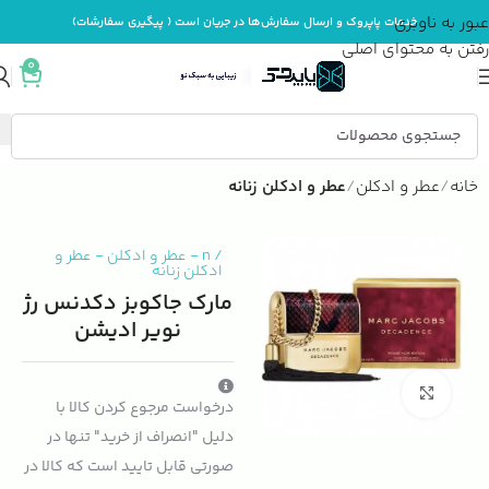
عبور به ناوبری
خدمات پاپروک و ارسال سفارش‌ها در جریان است ( پیگیری سفارشات)
رفتن به محتوای اصلی
0
خانه
عطر و ادکلن
عطر و ادکلن زنانه
/
n
-
عطر و ادکلن
-
عطر و
ادکلن زنانه
مارک جاکوبز دکدنس رژ
نویر ادیشن
بزرگنمایی تصویر
درخواست مرجوع کردن کالا با
دلیل "انصراف از خرید" تنها در
صورتی قابل تایید است که کالا در