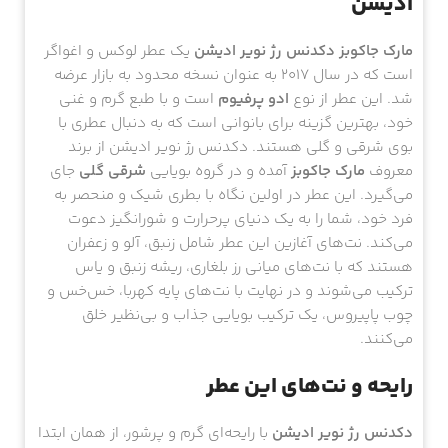
ادیشن
مارک جاکوبز دکدنس رژ نویر ادیشن
یک عطر لوکس و اغواگر
است که در سال 2017 به عنوان نسخه محدود به بازار عرضه
شد. این عطر از نوع
ادو پرفیوم
است و با طبع گرم و غنی
خود، بهترین گزینه برای بانوانی است که به دنبال عطری با
بوی شرقی و گلی هستند. دکدنس رژ نویر ادیشن از برند
معروف
مارک جاکوبز
آمده و در گروه بویایی
شرقی گلی
جای
می‌گیرد. این عطر در اولین نگاه با بطری شیک و منحصر به
فرد خود، شما را به یک دنیای پرحرارت و شورانگیز دعوت
می‌کند. نت‌های آغازین این عطر شامل زنبق، آلو و زعفران
هستند که با نت‌های میانی رز بلغاری، ریشه زنبق و یاس
ترکیب می‌شوند و در نهایت با نت‌های پایه کهربا، خس‌خس و
چوب پاپیروس، یک ترکیب بویایی جذاب و بی‌نظیر خلق
می‌کنند.
رایحه و نت‌های این عطر
دکدنس رژ نویر ادیشن
با رایحه‌ای گرم و پرشور، از همان ابتدا