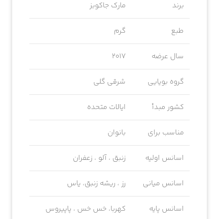
برند
مارک جاکوبز
طبع
گرم
سال عرضه
2017
گروه بویایی
شرقی گلی
کشور مبدأ
ایالات متحده
مناسب برای
بانوان
اسانس اولیه
زنبق ، آلو ، زعفران
اسانس میانی
رز ، ریشه زنبق، یاس
اسانس پایه
کهربا، خس خس ، پاپیروس