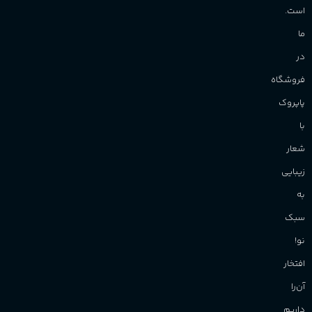
است.
ما
در
فروشگاه
پاپروک
با
شعار
زیبایی
به
سبک
نو!
افتخار
آن‌را
داریم