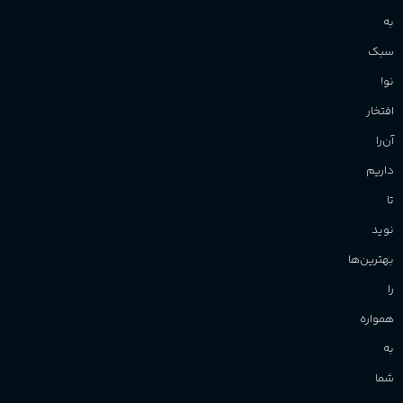
به
سبک
نو!
افتخار
آن‌را
داریم
تا
نوید
بهترین‌ها
را
همواره
به
شما