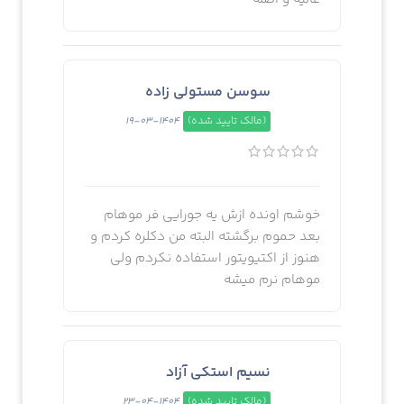
سوسن مستولی زاده
(مالک تایید شده)
1404-03-19
خوشم اونده ازش یه جورایی فر موهام
بعد حموم برگشته البته من دکلره کردم و
هنوز از اکتیویتور استفاده نکردم ولی
موهام نرم میشه
نسیم استکی آزاد
(مالک تایید شده)
1404-04-23