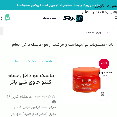
عبور به ناوبری
خدمات پاپروک و ارسال سفارش‌ها در جریان است ( پیگیری سفارشات)
رفتن به محتوای اصلی
0
خانه
محصولات مو
بهداشت و مراقبت از مو
ماسک داخل حمام
Cantu
/
ماسک داخل حمام
-
-22%
n
اتمام موجو
ماسک مو داخل حمام
دی
کنتو حاوی شی باتر
بزرگنمایی تصویر
(دیدگاه کاربر
4
)
درخواست مرجوع کردن کالا با
دلیل "انصراف از خرید" تنها در