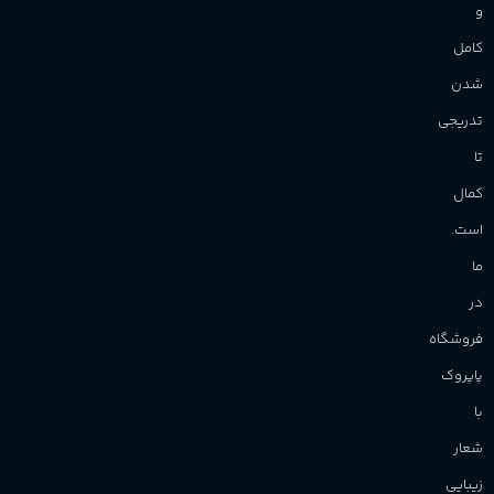
و
کامل
شدن
تدریجی
تا
کمال
است.
ما
در
فروشگاه
پاپروک
با
شعار
زیبایی