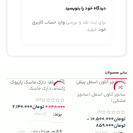
دیدگاه خود را بنویسید
برای ثبت نقد و بررسی
وارد حساب کاربری
خود
شوید.
سایر محصولات
5%
-22%
-13%
ژکساف دارک ماسک
سانچز آناون اسمل (سانچز
ادو
(11)
مشکی)
داوینچ
تومان
۲.۱۴۰.۰۰۰
۲.۷۴۸.۰۰۰
(1)
برند
ژک ساف
تومان
۱۰.۵۰۰.۰۰۰
–
۰۰۰
تومان
۸۵۹.۰۰۰
ب
کشور مبدا برند
ایران
100 گرم