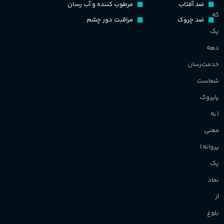
ضد آفتاب
مرطوب کننده و آب رسان
گروه بویایی
میوه ای
که
ضد چروک
مراقبت دور چشم
PA_
یک
ماندگاری
بالا
دهه
ن
ش
خدمت‌رسان
مناسب برای
م
شماست.
آقایان
,
خانم ها
پاپروک
(به
برند
Sanchez
معنی
پروانه)
یک
نماد
از
بلوغ