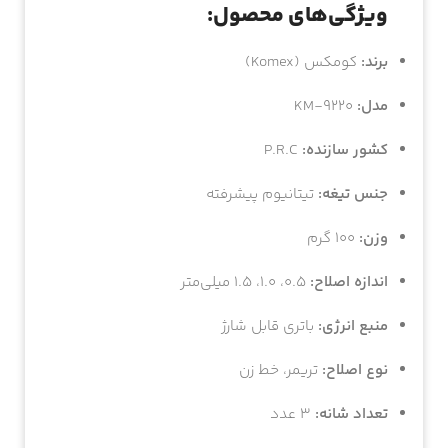
ویژگی‌های محصول:
برند:
کومکس (Komex)
مدل:
KM-9220
کشور سازنده:
P.R.C
جنس تیغه:
تیتانیوم پیشرفته
وزن:
۱۰۰ گرم
اندازه اصلاح:
۰.۵، ۱.۰، ۱.۵ میلی‌متر
منبع انرژی:
باتری قابل شارژ
نوع اصلاح:
تریمر، خط زن
تعداد شانه:
۳ عدد