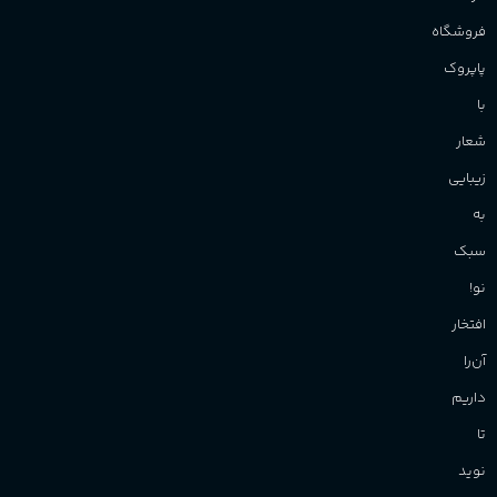
فروشگاه
پاپروک
با
شعار
زیبایی
به
سبک
نو!
افتخار
آن‌را
داریم
تا
نوید