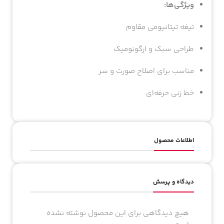
ویژگی‌ها:
تیغه تیتانیومی مقاوم
طراحی سبک و ارگونومیک
مناسب برای اصلاح صورت و سر
خط زنی حرفه‌ای
اطلاعات محصول
به شدت خوشحالیم که پیش ما اومدین!
اگه تا حالا عضو باشگاه مشتریانمون نشدین، کافیه شماره‌تون رو اینجا بذارین تا
برای اولین سفارش‌تون
اعتبار هدیه رایگان از ما بگیرید!
شماره موبایل
دیدگاه و پرسش
هیچ دیدگاهی برای این محصول نوشته نشده
کد امنیتی