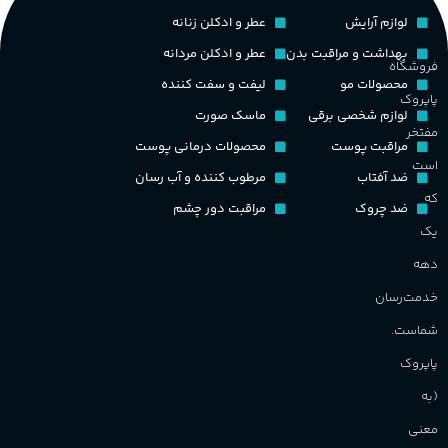
پخش بو
عالی
چوبی میوه‌ای مرکباتی
لوازم آرایش
عطر و ادکلن زنانه
م
بهداشت و مراقبت بدن
عطر و ادکلن مردانه
فروشگاه
PA_بخش-بو
کشور مبدا برند
فرانسه
محصولات مو
لیفت و سفت کننده
پاپروک
م
لوازم شخصی برقی
ماسک صورت
میوه‌ها و مرکبات، وانیل،
طبع
تلخ
,
گرم
مفتخر
نت‌های چوبی
مراقبت پوست
محصولات درمانی پوست
ط
است
ضد آفتاب
مرطوب کننده و آب رسان
غلظت
که
ضد چروک
مراقبت دور چشم
گ
یک
اکسترکت دو پرفیوم
دهه
گ
گروه بویایی
میوه ای
خدمت‌رسان
PA_
شماست.
ماندگاری
بالا
پاپروک
ن
(به
ش
مناسب برای
م
معنی