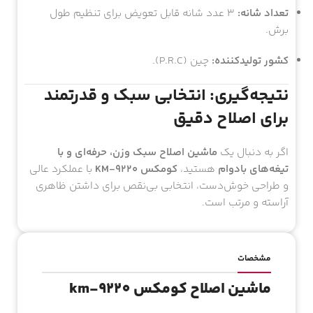
تعداد شانه:
۳ عدد شانه قابل تعویض برای تنظیم طول
برش.
کشور تولیدکننده:
چین (P.R.C).
نتیجه‌گیری: انتخابی سبک و قدرتمند
برای اصلاح دقیق
اگر به دنبال یک
ماشین اصلاح سبک وزن، حرفه‌ای و با
تیغه‌های بادوام
هستید،
کومکس KM-9220
با عملکرد عالی
و طراحی خوش‌دست، انتخابی بی‌نقص برای داشتن ظاهری
آراسته و مرتب است.
مشخصات
ماشین اصلاح کومکس km-9220