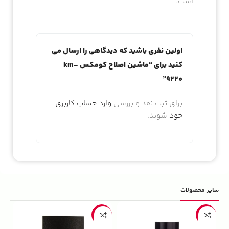
است.
نمایش نده!
دریافت شارژ
اولین نفری باشید که دیدگاهی را ارسال می
کنید برای “ماشین اصلاح کومکس km-
9220”
برای ثبت نقد و بررسی
وارد حساب کاربری
خود
شوید.
سایر محصولات
5%
-22%
-13%