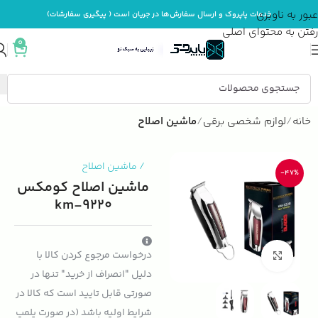
عبور به ناوبری
خدمات پاپروک و ارسال سفارش‌ها در جریان است ( پیگیری سفارشات)
رفتن به محتوای اصلی
0
خانه
لوازم شخصی برقی
ماشین اصلاح
/
ماشین اصلاح
-47%
ماشین اصلاح کومکس
km-9220
درخواست مرجوع کردن کالا با
بزرگنمایی تصویر
دلیل "انصراف از خرید" تنها در
صورتی قابل تایید است که کالا در
شرایط اولیه باشد (در صورت پلمپ