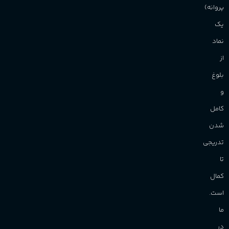
پروانه)
آقایان
,
خانم ها
یک
برند
Sanchez
نماد
از
بلوغ
و
کامل
شدن
تدریجی
تا
کمال
است.
ما
در