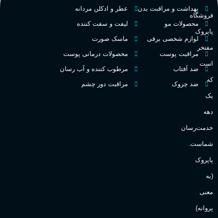
ط
بهداشت و مراقبت بدن
عطر و ادکلن مردانه
فروشگاه
غلظت
محصولات مو
لیفت و سفت کننده
پاپروک
گ
لوازم شخصی برقی
ماسک صورت
مفتخر
اکسترکت دو پرفیوم
مراقبت پوست
محصولات درمانی پوست
گ
است
ضد آفتاب
مرطوب کننده و آب رسان
میوه ای
گروه بویایی
که
ضد چروک
مراقبت دور چشم
PA_
یک
بالا
ماندگاری
دهه
ن
ش
خدمت‌رسان
مناسب برای
ع
شماست.
آقایان
,
خانم ها
پاپروک
(به
Sanchez
برند
معنی
پروانه)