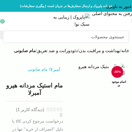
عبور به ناوبری
خدمات پاپروک و ارسال سفارش‌ها در جریان است ( پیگیری سفارشات)
رفتن به محتوای اصلی
0
خانه
بهداشت و مراقبت بدن
دئودورانت و ضد تعریق
مام صابونی
بزرگنمایی تصویر
آمبرلا
/
مام صابونی
-30%
اتمام موجود
مام استيک مردانه هیرو
ی
آمبرلا
(دیدگاه کاربر
1
)
درخواست مرجوع کردن کالا با
دلیل "انصراف از خرید" تنها در