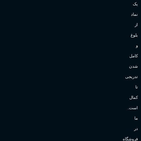
یک
نماد
از
بلوغ
و
کامل
شدن
تدریجی
تا
کمال
است.
ما
در
فروشگاه