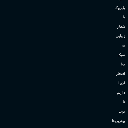
پاپروک
با
شعار
زیبایی
به
سبک
نو!
افتخار
آن‌را
داریم
تا
نوید
بهترین‌ها