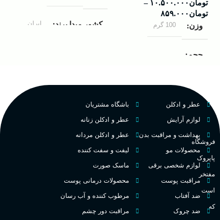
تومان
۱۰.۵۰۰.۰۰۰
–
تومان
۸۵۹.۰۰۰
ایران
کشور مبدا برند
100 گرم
وزن
ادو
داوینچ
مردانه
مناسب برای
حجم
۰۰۰
۱۰۰ میلی لیتر
,
دکانت (10
گروه بویایی
میلی لیتر)
ب
عطر و ادکلن
باشگاه مشتریان
چوبی میوه‌ای مرکباتی
عالی
پخش بو
ک
لوازم آرایش
عطر و ادکلن زنانه
PA_بخش-بو
بهداشت و مراقبت بدن
عطر و ادکلن مردانه
فروشگاه
فرانسه
کشور مبدا برند
غ
محصولات مو
لیفت و سفت کننده
پاپروک
میوه‌ها و مرکبات، وانیل،
لوازم شخصی برقی
ماسک صورت
نت‌های چوبی
تلخ
,
گرم
طبع
مفتخر
ح
مراقبت پوست
محصولات درمانی پوست
است
ضد آفتاب
مرطوب کننده و آب رسان
غلظت
م
که
ضد چروک
مراقبت دور چشم