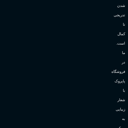
شدن
تدریجی
تا
کمال
است.
ما
در
فروشگاه
پاپروک
با
شعار
زیبایی
به