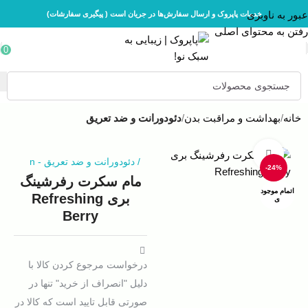
عبور به ناوبری
خدمات پاپروک و ارسال سفارش‌ها در جریان است ( پیگیری سفارشات)
رفتن به محتوای اصلی
0
خانه
بهداشت و مراقبت بدن
دئودورانت و ضد تعریق
بزرگنمایی تصویر
/
دئودورانت و ضد تعریق
-
n
-24%
مام سکرت رفرشینگ
اتمام موجود
بری Refreshing
ی
Berry
درخواست مرجوع کردن کالا با
دلیل "انصراف از خرید" تنها در
صورتی قابل تایید است که کالا در