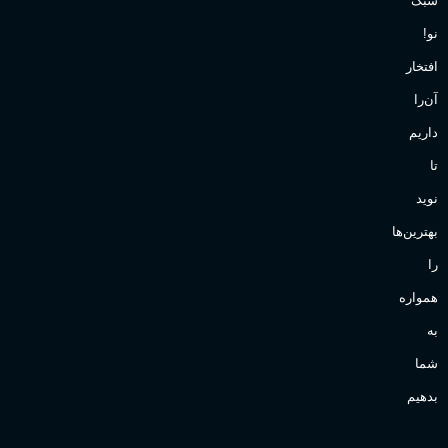
سبک
نو!
افتخار
آن‌را
داریم
تا
نوید
بهترین‌ها
را
همواره
به
شما
بدهیم