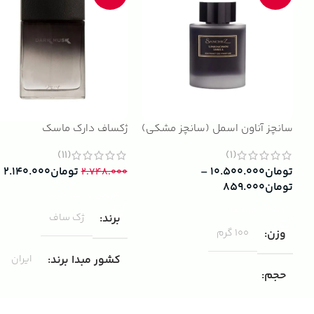
سانچز آناون اسمل (سانچز مشکی)
ژکساف دارک ماسک
(11)
(1)
تومان
۱۰.۵۰۰.۰۰۰
–
تومان
۲.۱۴۰.۰۰۰
۲.۷۴۸.۰۰۰
تومان
۸۵۹.۰۰۰
افزودن به سبد خرید
انتخاب گزینه ها
برند
ژک ساف
وزن
100 گرم
کشور مبدا برند
ایران
حجم
مناسب برای
مردانه
۱۰۰ میلی لیتر
,
دکانت (10 میلی