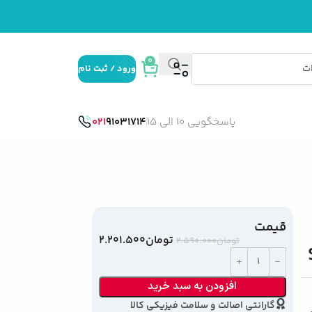
0
ورود / ثبت نام
پاسخگویی 10 الی 15
91031714
021
قیمت
تومان
۲.۲۰۱.۵۰۰
تومان
۲.۵۹۰.۰۰۰
افزودن به سبد خرید
گارانتی اصالت و سلامت فیزیکی کالا