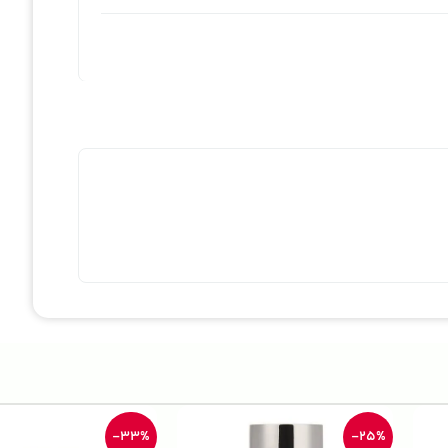
-33%
-25%