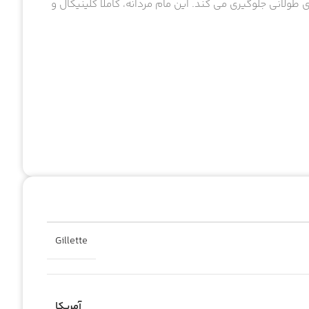
Soft So از بوی بد تا ساعت های طولانی جلوگیری می کند. این مام مردانه، کاملا کلینیکال و
Gillette
آمریکا