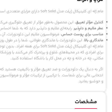
مام ژله ای کلینیکال ژیلت مدل Soft Solid دارای مزایای متعددی است:
کنترل مؤثر تعریق
: این محصول به‌طور مؤثر از تعریق جلوگیری می‌ک
عطر ملایم و دلپذیر
: رایحه‌ای ملایم و دلپذیر دارد که به شما احساس
مناسب برای پوست حساس
: فرمولاسیون ملایم این دئودورانت، آن
ماندگاری بالا
: این دئودورانت با ماندگاری طولانی، شما را در طول روز
مام ژله ای کلینیکال ژیلت مدل  Solid
برای افرادی که در محیط‌های شلوغ و پرتحرک کار می‌کنند یا ورزشکار
مکانی، چه در خانه و چه در محل کار یا باشگاه استفاده کنید.
اگر به دنبال یک دئودورانت و ضد تعریق مؤثر و باکیفیت هستید که
انتخابی عالی برای شماست. با ترکیبی از ترکیبات مؤثر و فرمولاس
و خوشبو بمانید.
مشخصات