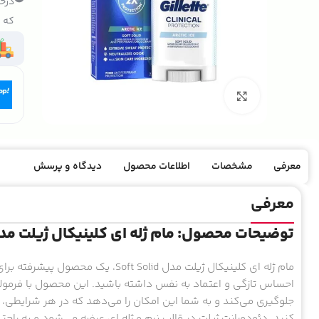
درخو
که ک
بزرگنمایی تصویر
معرفی
مشخصات
اطلاعات محصول
دیدگاه و پرسش
معرفی
توضیحات محصول: مام ژله ای کلینیکال ژیلت مدل ft Solid
مام ژله ای کلینیکال ژیلت مدل t Solid
احساس تازگی و اعتماد به نفس داشته باشید. این محصول با فرمولا
جلوگیری می‌کند و به شما این امکان را می‌دهد که در هر شرایطی، 
کنید. دئودورانت ژیلت در قالب نرم و ژله ای عرضه می‌شود و به راح