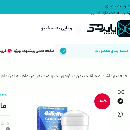
عبور به ناوبری
رفتن به محتوای اصلی
دسته بندی محصولات
صفحه اصلی
پیشنهاد ویژه
فروش
خانه
بهداشت و مراقبت بدن
دئودورانت و ضد تعریق
مام ژله ای
مام ژل
lette
-15%
مام