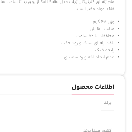
مام ژله ای کلینیکال ژیلت مدل lid
فاقد مواد مضر است.
وزن 48 گرم
مناسب آقایان
محافظت تا 72 ساعت
بافت ژله ای سبک و زود جذب
رایحه خنک
عدم ایجاد لکه و رد سفیدی
اطلاعات محصول
برند
کشور مبدا برند