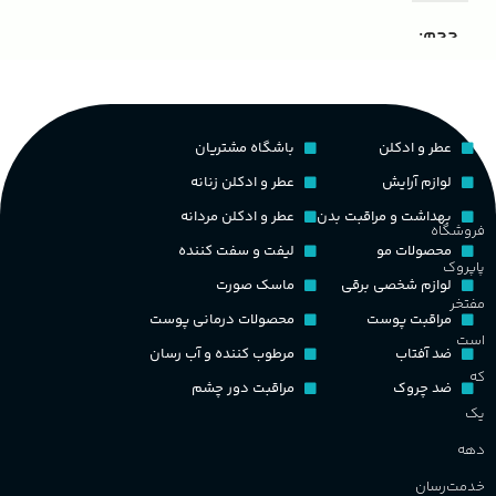
ک
مناسب برای
مردانه
حجم
غ
۱۰۰ میلی لیتر
,
دکانت (10 میلی
گروه بویایی
لیتر)
ح
عطر و ادکلن
باشگاه مشتریان
چوبی میوه‌ای مرکباتی
پخش بو
عالی
لوازم آرایش
عطر و ادکلن زنانه
م
PA_بخش-بو
بهداشت و مراقبت بدن
عطر و ادکلن مردانه
فروشگاه
کشور مبدا برند
فرانسه
محصولات مو
لیفت و سفت کننده
پاپروک
م
میوه‌ها و مرکبات، وانیل،
لوازم شخصی برقی
ماسک صورت
نت‌های چوبی
طبع
تلخ
,
گرم
مفتخر
مراقبت پوست
محصولات درمانی پوست
ط
است
ضد آفتاب
مرطوب کننده و آب رسان
غلظت
که
ضد چروک
مراقبت دور چشم
گ
یک
اکسترکت دو پرفیوم
دهه
گ
گروه بویایی
میوه ای
خدمت‌رسان