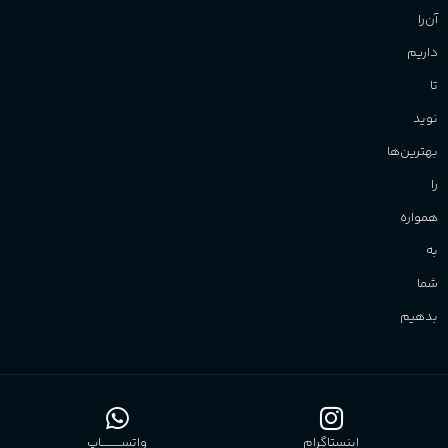
آن‌را
داریم
تا
نوید
بهترین‌ها
را
همواره
به
شما
بدهیم
اینستاگرام
واتســــــــــاپ