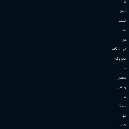
تا
کمال
است.
ما
در
فروشگاه
پاپروک
با
شعار
زیبایی
به
سبک
نو!
افتخار