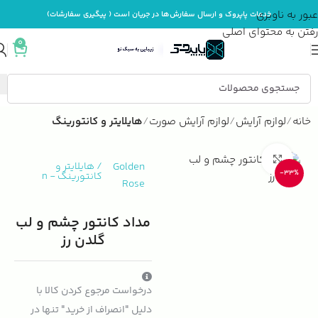
عبور به ناوبری
خدمات پاپروک و ارسال سفارش‌ها در جریان است ( پیگیری سفارشات)
رفتن به محتوای اصلی
0
خانه
لوازم آرایش
لوازم آرایش صورت
هایلایتر و کانتورینگ
بزرگنمایی تصویر
Golden
/
هایلایتر و
-33%
کانتورینگ
-
n
Rose
مداد کانتور چشم و لب
گلدن رز
درخواست مرجوع کردن کالا با
دلیل "انصراف از خرید" تنها در