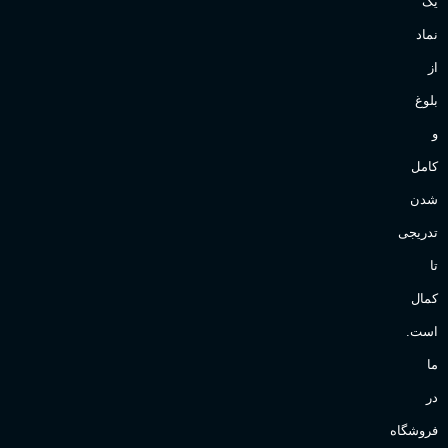
یک
نماد
از
بلوغ
و
کامل
شدن
تدریجی
تا
کمال
است.
ما
در
فروشگاه