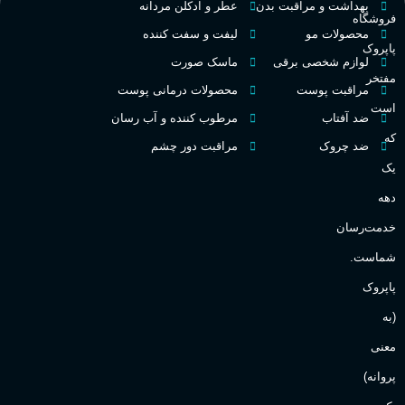
ط
بهداشت و مراقبت بدن
عطر و ادکلن مردانه
فروشگاه
غلظت
محصولات مو
لیفت و سفت کننده
پاپروک
گ
لوازم شخصی برقی
ماسک صورت
مفتخر
اکسترکت دو پرفیوم
مراقبت پوست
محصولات درمانی پوست
گ
است
ضد آفتاب
مرطوب کننده و آب رسان
میوه ای
گروه بویایی
که
ضد چروک
مراقبت دور چشم
PA_
یک
بالا
ماندگاری
دهه
ن
ش
خدمت‌رسان
مناسب برای
ع
شماست.
آقایان
,
خانم ها
پاپروک
(به
Sanchez
برند
معنی
پروانه)