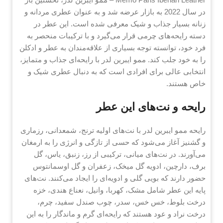
در سال 2022 به بازار عرضه شد و به عنوان عطری مردانه و
زنانه بسیار جذاب و شیک معرفی شده است. این عطر در
دسته رایحه‌های چرمی قرار می‌گیرد و با ترکیبات منحصر به
فرد خود، توانسته توجه بسیاری از علاقه‌مندان به عطر و ادکلن
را به خود جلب کند. ممو ایبرین لدر با رایحه‌ای جذاب و متمایز،
انتخابی عالی برای افرادی است که به دنبال عطری شیک و
خاص هستند.
رایحه و نت‌های این عطر
رایحه ممو ایبرین لدر با نت‌های اولیه ترنج، شمعدانی، رزماری
و گشنیز آغاز می‌شود که حسی از تازگی و انرژی را به ارمغان
می‌آورند. در نت‌های میانی، ترکیبی از رز، زنبق، یاس، گل
برف، دارچین، ادویه گل میخک، زعفران و گل اوسمانتوس
حضور دارند که بویی گلی و ادویه‌ای را ایجاد می‌کنند. نت‌های
پایه این عطر شامل مشک، کهربا، وانیل، نعناع هندی، خزه
درخت بلوط، خس خس، سدر، چوب صندل سفید، چرم،
درخت نراد و عود هستند که رایحه‌ای گرم و ماندگار را به این