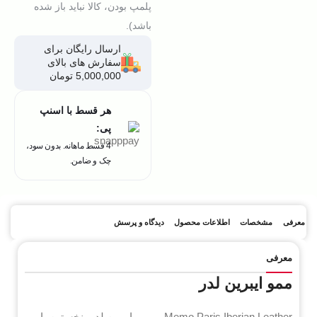
پلمپ بودن، کالا نباید باز شده
باشد).
ارسال رایگان برای
سفارش های بالای
5,000,000 تومان
هر قسط با اسنپ
پی:
4 قسط ماهانه. بدون سود،
چک و ضامن.
معرفی
مشخصات
اطلاعات محصول
دیدگاه و پرسش
معرفی
ممو ایبرین لدر
Memo Paris Iberian Leather – ممو ایبرین لدر، نخستین بار