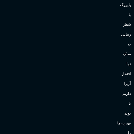
پاپروک
با
شعار
زیبایی
به
سبک
نو!
افتخار
آن‌را
داریم
تا
نوید
بهترین‌ها
را