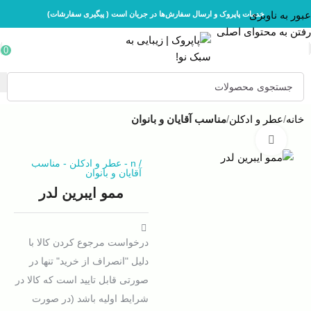
عبور به ناوبری
خدمات پاپروک و ارسال سفارش‌ها در جریان است ( پیگیری سفارشات)
رفتن به محتوای اصلی
0
خانه
عطر و ادکلن
مناسب آقایان و بانوان
بزرگنمایی تصویر
/
n
-
عطر و ادکلن
-
مناسب
آقایان و بانوان
ممو ایبرین لدر
درخواست مرجوع کردن کالا با
دلیل "انصراف از خرید" تنها در
صورتی قابل تایید است که کالا در
شرایط اولیه باشد (در صورت