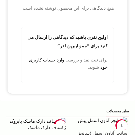
هیچ دیدگاهی برای این محصول نوشته نشده است.
اولین نفری باشید که دیدگاهی را ارسال می
کنید برای “ممو ایبرین لدر”
برای ثبت نقد و بررسی
وارد حساب کاربری
خود
شوید.
سایر محصولات
5%
-22%
-13%
ژکساف دارک ماسک
سانچز آناون اسمل (سانچز
ادو