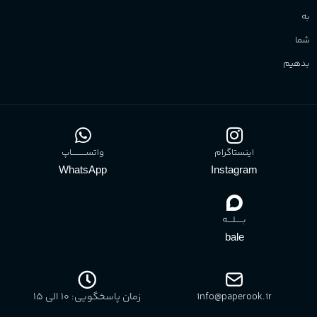
به
شما
بدهیم
اینستاگرام
واتســــــــــاپ
WhatsApp
Instagram
بـــــلــــه
bale
info@paperook.ir
زمان پاسخگویی: 10 الی ۱5