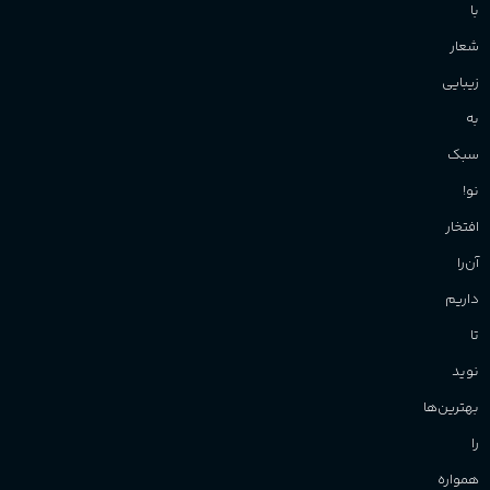
با
شعار
زیبایی
به
سبک
نو!
افتخار
آن‌را
داریم
تا
نوید
بهترین‌ها
را
همواره