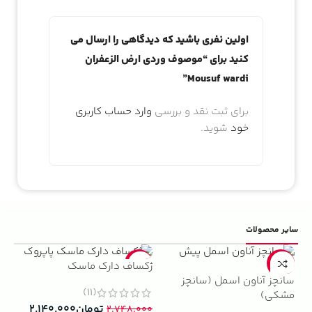
اولین نفری باشید که دیدگاهی را ارسال می
کنید برای “موصوف وردی ارض الزعفران
Mousuf wardi”
برای ثبت نقد و بررسی
وارد حساب کاربری
خود
شوید.
سایر محصولات
5%
-22%
-13%
ژکساف دارک ماسک
سانچز آناون اسمل (سانچز
ادو
(11)
مشکی)
داوینچ
تومان
۲.۱۴۰.۰۰۰
۲.۷۴۸.۰۰۰