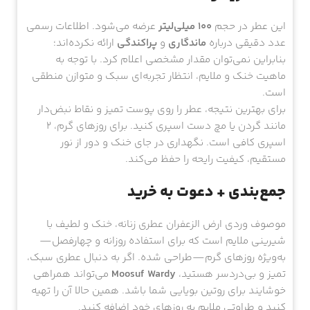
این عطر در حجم
100 میلی‌لیتر
عرضه می‌شود. اطلاعات رسمی
عدد دقیقی درباره
ماندگاری
و
پراکندگی
ارائه نکرده‌اند؛
بنابراین نمی‌توان مقدار مشخصی اعلام کرد. با توجه به
ماهیت خنک و ملایم، انتظار تجربه‌ای سبک و متوازن منطقی
است.
برای بهترین نتیجه، عطر را روی پوست تمیز و نقاط نبض‌دار
مانند گردن یا مچ دست اسپری کنید. برای روزهای گرم، ۲
اسپری کافی است. نگهداری در جای خنک و دور از نور
مستقیم، کیفیت رایحه را حفظ می‌کند.
جمع‌بندی + دعوت به خرید
موصوف وردی ارض الزعفران عطری زنانه، خنک و لطیف با
شیرینی ملایم است که برای استفاده روزانه و چهارفصل—
به‌ویژه روزهای گرم—طراحی شده. اگر به دنبال عطری سبک،
تمیز و بی‌دردسر هستید،
Moosuf Wardy
می‌تواند همراهی
خوشایند برای روتین بویایی شما باشد. همین حالا آن را تهیه
کنید و طراوتی ملایم به روزهای خود اضافه کنید.