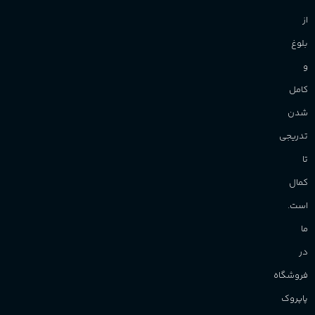
از
بلوغ
و
کامل
شدن
تدریجی
تا
کمال
است.
ما
در
فروشگاه
پاپروک