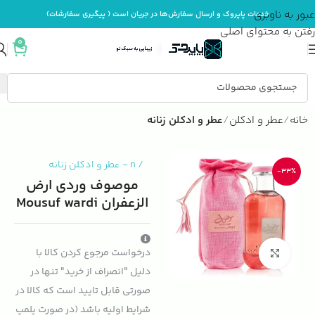
عبور به ناوبری
خدمات پاپروک و ارسال سفارش‌ها در جریان است ( پیگیری سفارشات)
رفتن به محتوای اصلی
0
خانه
عطر و ادکلن
عطر و ادکلن زنانه
/
n
-
عطر و ادکلن زنانه
-33%
موصوف وردی ارض
الزعفران Mousuf wardi
درخواست مرجوع کردن کالا با
بزرگنمایی تصویر
دلیل "انصراف از خرید" تنها در
صورتی قابل تایید است که کالا در
شرایط اولیه باشد (در صورت پلمپ