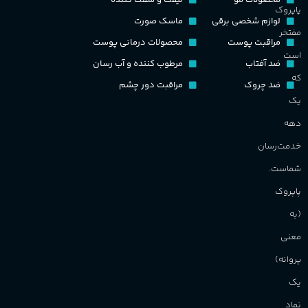
محصولات مو
لیفت و سفت کننده
پاپروک
گ
لوازم شخصی برقی
ماسک صورت
مفتخر
اکسترکت دو پرفیوم
مراقبت پوست
محصولات درمانی پوست
گ
است
ضد آفتاب
مرطوب کننده و آب رسان
گروه بویایی
میوه ای
که
ضد چروک
مراقبت دور چشم
PA_
یک
ماندگاری
بالا
دهه
ن
ش
خدمت‌رسان
مناسب برای
م
شماست.
آقایان
,
خانم ها
پاپروک
(به
برند
Sanchez
معنی
پروانه)
یک
نماد