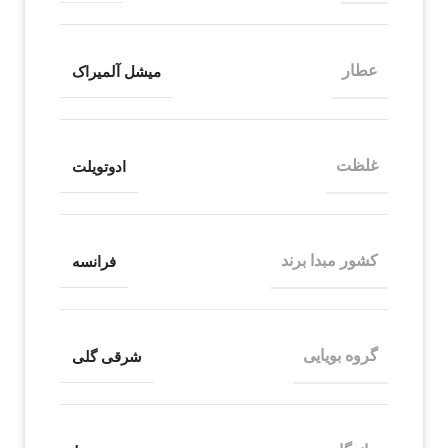
عطار
میشل آلمیراک
غلظت
ادوتویلت
کشور مبدا برند
فرانسه
گروه بویایی
شرقی گلی