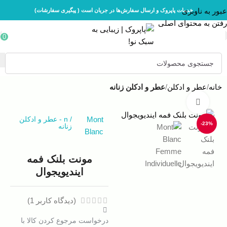
عبور به ناوبری
خدمات پاپروک و ارسال سفارش‌ها در جریان است ( پیگیری سفارشات)
رفتن به محتوای اصلی
0
خانه
عطر و ادکلن
عطر و ادکلن زنانه
بزرگنمایی تصویر
Mont
/
n
-
عطر و ادکلن
-23%
زنانه
Blanc
مونت بلنک فمه
ایندیویجوال
(دیدگاه کاربر
1
)
درخواست مرجوع کردن کالا با