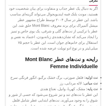
معرفی
اگر به دنبال یک عطر جذاب و متفاوت برای بیان شخصیت خود
هستید، مونت بلنک فمه ایندیویجوال می‌تواند گزینه‌ای مناسب
باشد. این عطر در سال ۲۰۰۴ توسط طراح مشهور عطر
میشل آلمیراک برای برند معروف Mont Blanc خلق شد. این
عطر با ترکیبی از نت‌های گلی و شرقی، یک بوی خاص و تمیز
را ایجاد می‌کند که نشان‌دهنده‌ی زنانه‌بودن، اعتماد به نفس و
استقلال برای خانم‌های جوان است. این عطر با حجم ۷۵
میلی‌لیتر و در نوع ادو تویلت عرضه شده است.
رایحه و نت‌های عطر Mont Blanc
Femme Individuelle
نت اولیه:
فلفل صورتی، برگ خشک برگبو، انگور فرنگی سرخ
نت میانی:
لاله مردابی، رز
نت پایه:
مشک، کهربا، وانیل، نعناع هندی
این عطر با نت‌های تند و تیز شروع می‌شود که حسی از شور و
شوق را به وجود می‌آورند. نت‌های ابتدایی عطر شامل فلفل
صورتی و انگور فرنگی قرمز هستند. سپس عطر وارد مرحله‌ی