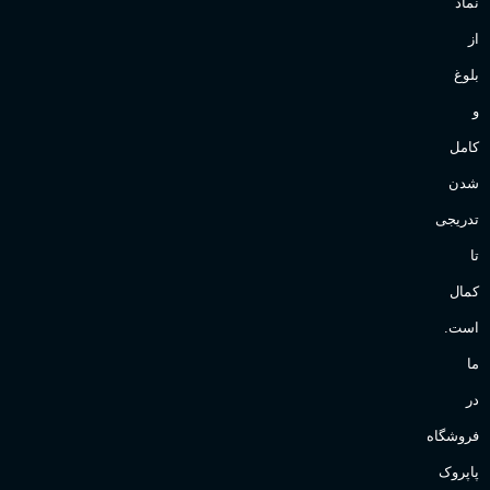
نماد
از
بلوغ
و
کامل
شدن
تدریجی
تا
کمال
است.
ما
در
فروشگاه
پاپروک