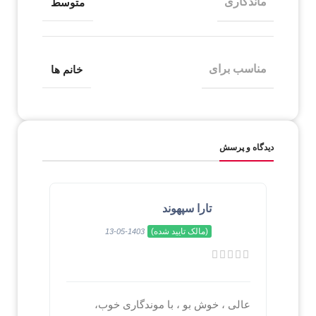
ماندگاری
متوسط
مناسب برای
خانم ها
دیدگاه و پرسش
تارا سپهوند
(مالک تایید شده)
1403-05-13
عالی ، خوش بو ، با موندگاری خوب،