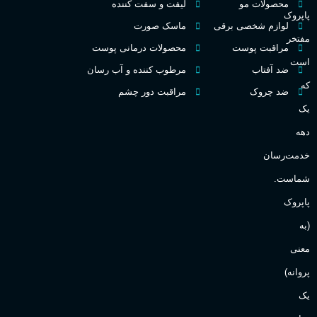
غلظت
محصولات مو
لیفت و سفت کننده
پاپروک
گ
لوازم شخصی برقی
ماسک صورت
مفتخر
اکسترکت دو پرفیوم
مراقبت پوست
محصولات درمانی پوست
گ
است
ضد آفتاب
مرطوب کننده و آب رسان
میوه ای
گروه بویایی
که
ضد چروک
مراقبت دور چشم
PA_
یک
بالا
ماندگاری
دهه
ن
ش
خدمت‌رسان
مناسب برای
ع
شماست.
آقایان
,
خانم ها
پاپروک
(به
Sanchez
برند
معنی
پروانه)
یک