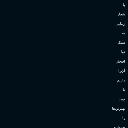
با
شعار
زیبایی
به
سبک
نو!
افتخار
آن‌را
داریم
تا
نوید
بهترین‌ها
را
همواره