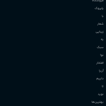
فروشگاه
پاپروک
با
شعار
زیبایی
به
سبک
نو!
افتخار
آن‌را
داریم
تا
نوید
بهترین‌ها