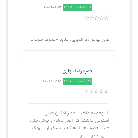
(مالک تایید شده)
1403-09-24
بوى پودرى و شيرين ملايم-محرك سردرد
حمیدرضا نجاری
(مالک تایید شده)
1404-07-09
با توجه به ماهیت عطر ادکلن خیلی
استرس داشتم که اصل باشه و بوش مثل
خرید حضوریم باشه که با تشکر از پاپروک
حتی بختر نیز بود