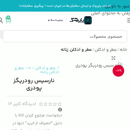
عبور به ناوبری
خدمات پاپروک و ارسال سفارش‌ها در جریان است ( پیگیری سفارشات)
رفتن به محتوای اصلی
0
خانه
عطر و ادکلن
عطر و ادکلن زنانه
بزرگنمایی تصویر
/
عطر و ادکلن
-
n
-
عطر و
-17%
ادکلن زنانه
نارسیس رودریگز
پودری
(دیدگاه کاربر
2
)
درخواست مرجوع کردن کالا با
دلیل "انصراف از خرید" تنها در