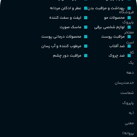
بهداشت و مراقبت بدن
عطر و ادکلن مردانه
فروشگاه
گ
کشور مبدا برند
فرانسه
محصولات مو
لیفت و سفت کننده
پاپروک
لوازم شخصی برقی
ماسک صورت
گ
طبع
تلخ
,
گرم
مفتخر
مراقبت پوست
محصولات درمانی پوست
است
PA_
ضد آفتاب
مرطوب کننده و آب رسان
غلظت
که
ضد چروک
مراقبت دور چشم
ن
یک
اکسترکت دو پرفیوم
ش
م
دهه
گروه بویایی
میوه ای
خدمت‌رسان
شماست.
ماندگاری
بالا
پاپروک
(به
مناسب برای
معنی
پروانه)
آقایان
,
خانم ها