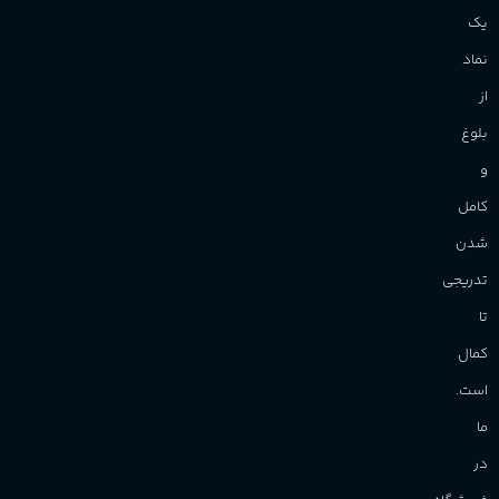
یک
برند
Sanchez
نماد
از
بلوغ
و
کامل
شدن
تدریجی
تا
کمال
است.
ما
در