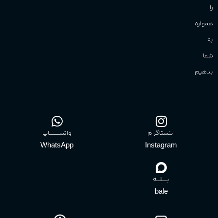
را
همواره
به
شما
بدهیم
اینستاگرام
واتســــــــــاپ
WhatsApp
Instagram
بـــــلــــه
bale