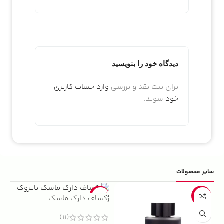
دیدگاه خود را بنویسید
برای ثبت نقد و بررسی
وارد حساب کاربری
خود
شوید.
سایر محصولات
5%
-22%
-13%
ژکساف دارک ماسک
ادو
(11)
داوینچ