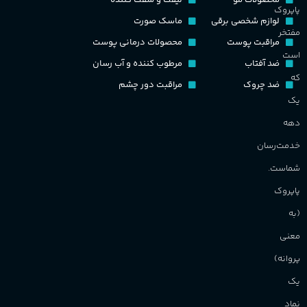
محصولات مو
لیفت و سفت کننده
پاپروک
گ
لوازم شخصی برقی
ماسک صورت
مفتخر
اکسترکت دو پرفیوم
مراقبت پوست
محصولات درمانی پوست
گ
است
ضد آفتاب
مرطوب کننده و آب رسان
گروه بویایی
میوه ای
که
ضد چروک
مراقبت دور چشم
PA_
یک
ماندگاری
بالا
دهه
ن
ش
خدمت‌رسان
مناسب برای
م
شماست.
آقایان
,
خانم ها
پاپروک
(به
برند
Sanchez
معنی
پروانه)
یک
نماد