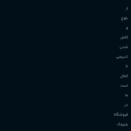
از
بلوغ
و
کامل
شدن
تدریجی
تا
کمال
است.
ما
در
فروشگاه
پاپروک