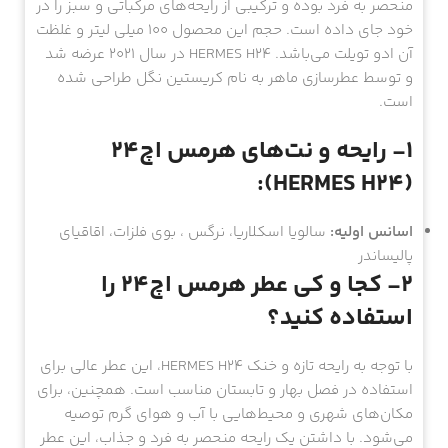
منحصر به فرد بوده و ترکیبی از رایحه‌های مرکباتی و سبز را در
خود جای داده است. حجم این محصول ۱۰۰ میلی لیتر و غلظت
آن ادو تویلت می‌باشد. HERMES H24 در سال ۲۰۲۱ عرضه شد
و توسط عطرسازی ماهر به نام کریستین نگل طراحی شده
است.
۱- رایحه و نت‌های هرمس اچ24
(HERMES H24):
اسانس اولیه:
سالویا اسکلاریا، نرگس ، بوی فلزات، اقاقیای
پالیساندر
۲- کجا و کی عطر هرمس اچ24 را
استفاده کنید؟
با توجه به رایحه تازه و خنک HERMES H24، این عطر عالی برای
استفاده در فصل بهار و تابستان مناسب است. همچنین، برای
مکان‌های شهری و محیط‌هایی با آب و هوای گرم توصیه
می‌شود. با داشتن یک رایحه منحصر به فرد و جذاب، این عطر