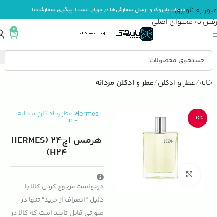
عبور به ناوبری
خدمات پاپروک و ارسال سفارش‌ها در جریان است ( پیگیری سفارشات)
رفتن به محتوای اصلی
0
خانه
عطر و ادکلن
عطر و ادکلن مردانه
Hermes
/
عطر و ادکلن مردانه
-16%
n
-
هرمس اچ24 (HERMES
H24)
بزرگنمایی تصویر
درخواست مرجوع کردن کالا با
دلیل "انصراف از خرید" تنها در
صورتی قابل تایید است که کالا در