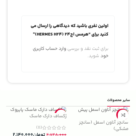
اولین نفری باشید که دیدگاهی را ارسال می
کنید برای “هرمس اچ24 (HERMES H24)”
برای ثبت نقد و بررسی
وارد حساب کاربری
خود
شوید.
سایر محصولات
5%
-22%
-13%
ژکساف دارک ماسک
سانچز آناون اسمل (سانچز
ادو
(11)
مشکی)
داوینچ
تومان
۲.۱۴۰.۰۰۰
۲.۷۴۸.۰۰۰