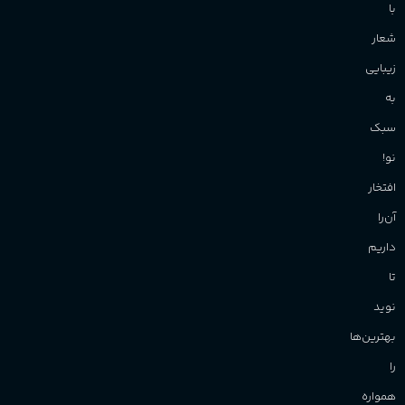
با
شعار
زیبایی
به
سبک
نو!
افتخار
آن‌را
داریم
تا
نوید
بهترین‌ها
را
همواره