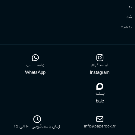
به
شما
بدهیم
اینستاگرام
واتســــــــــاپ
WhatsApp
Instagram
بـــــلــــه
bale
info@paperook.ir
زمان پاسخگویی: 10 الی ۱5