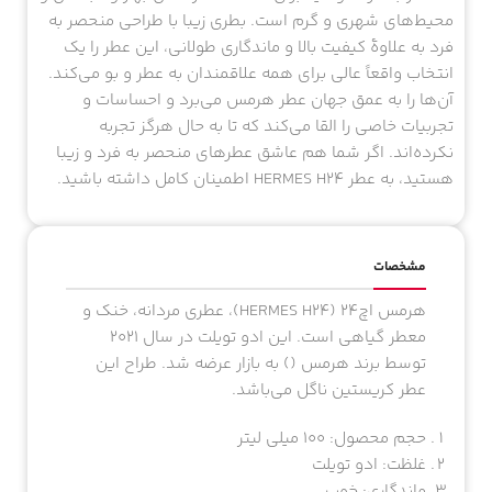
محیط‌های شهری و گرم است. بطری زیبا با طراحی منحصر به
فرد به علاوهٔ کیفیت بالا و ماندگاری طولانی، این عطر را یک
انتخاب واقعاً عالی برای همه علاقمندان به عطر و بو می‌کند.
آن‌ها را به عمق جهان عطر هرمس می‌برد و احساسات و
تجربیات خاصی را القا می‌کند که تا به حال هرگز تجربه
نکرده‌اند. اگر شما هم عاشق عطرهای منحصر به فرد و زیبا
هستید، به عطر HERMES H24 اطمینان کامل داشته باشید.
مشخصات
هرمس اچ24 (HERMES H24)، عطری مردانه، خنک و
معطر گیاهی است. این ادو تویلت در سال ۲۰۲۱
توسط برند هرمس () به بازار عرضه شد. طراح این
عطر کریستین ناگل می‌باشد.
حجم محصول: ۱۰۰ میلی لیتر
غلظت: ادو تویلت
ماندگاری: خوب