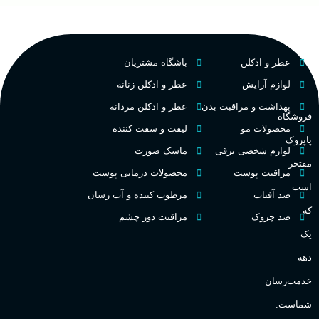
پخش بو
م
PA_بخش-بو
فرانسه
کشور مبدا برند
عطر و ادکلن
باشگاه مشتریان
م
میوه‌ها و مرکبات، وانیل،
نت‌های چوبی
تلخ
,
گرم
طبع
لوازم آرایش
عطر و ادکلن زنانه
ط
بهداشت و مراقبت بدن
عطر و ادکلن مردانه
فروشگاه
غلظت
محصولات مو
لیفت و سفت کننده
پاپروک
گ
لوازم شخصی برقی
ماسک صورت
مفتخر
اکسترکت دو پرفیوم
مراقبت پوست
محصولات درمانی پوست
گ
است
ضد آفتاب
مرطوب کننده و آب رسان
میوه ای
گروه بویایی
که
ضد چروک
مراقبت دور چشم
PA_
یک
بالا
ماندگاری
دهه
ن
ش
خدمت‌رسان
مناسب برای
ع
شماست.