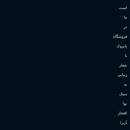
است.
ما
در
فروشگاه
پاپروک
با
شعار
زیبایی
به
سبک
نو!
افتخار
آن‌را