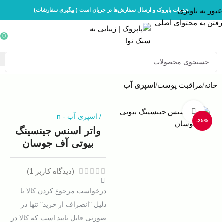
عبور به ناوبری
خدمات پاپروک و ارسال سفارش‌ها در جریان است ( پیگیری سفارشات)
رفتن به محتوای اصلی
0
خانه
مراقبت پوست
اسپری آب
بزرگنمایی تصویر
/
اسپری آب
-
n
-25%
واتر اسنس جینسینگ
بیوتی آف جوسان
(دیدگاه کاربر
1
)
درخواست مرجوع کردن کالا با
دلیل "انصراف از خرید" تنها در
صورتی قابل تایید است که کالا در