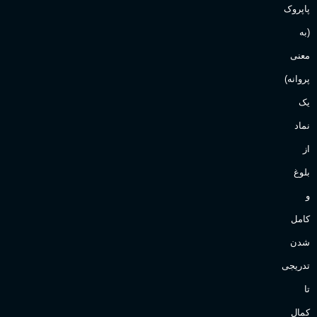
آقایان
,
خانم ها
پاپروک
(به
Sanchez
برند
معنی
پروانه)
یک
نماد
از
بلوغ
و
کامل
شدن
تدریجی
تا
کمال