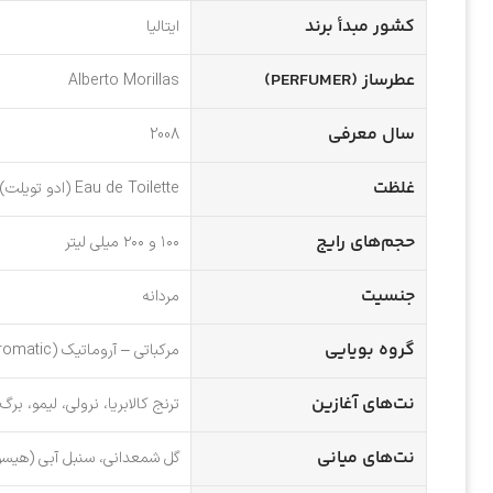
کشور مبدأ برند
ایتالیا
عطرساز (PERFUMER)
Alberto Morillas
سال معرفی
2008
غلظت
Eau de Toilette (ادو تویلت)
حجم‌های رایج
۱۰۰ و ۲۰۰ میلی لیتر
جنسیت
مردانه
گروه بویایی
مرکباتی – آروماتیک (Citrus Aromatic)
نت‌های آغازین
ترنج کالابریا، نرولی، لیمو، بر
نت‌های میانی
گل شمعدانی، سنبل آبی (هیسوپ