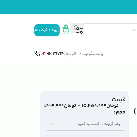
0
ورود / ثبت نام
پاسخگویی 10 الی 15
91031714
021
قیمت
تومان
۱۵.۴۵۰.۰۰۰
–
تومان
۱.۴۹۰.۰۰۰
حجم