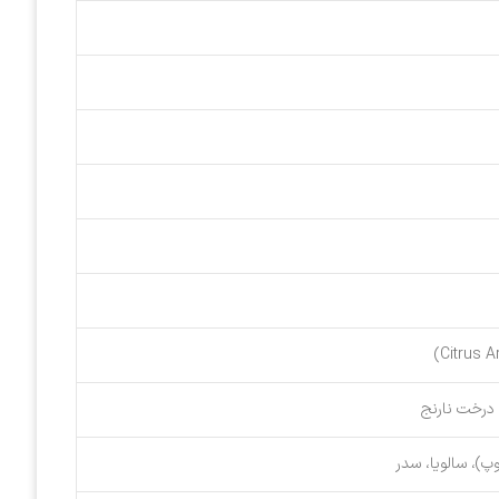
گ درخت نارنج
)، سالویا، سدر