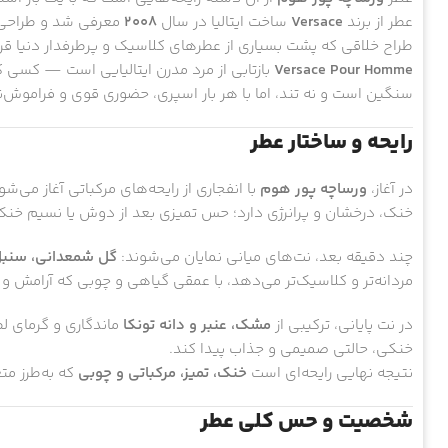
عطر از برند
Versace
ساخت ایتالیا در سال
۲۰۰۸
معرفی شد و طراحی آ
طراح خلاقی که پشت بسیاری از عطرهای کلاسیک و پرطرفدار دنیا قرار
Versace Pour Homme
بازتابی از مرد مدرن ایتالیایی است — کسی که
سنگین است و نه تند، اما با هر بار اسپری، حضوری قوی و فراموش‌ن
رایحه و ساختار عطر
در آغاز،
ورساچه پور هوم
با انفجاری از رایحه‌های مرکباتی آغاز می‌شو
خنک، درخشان و پرانرژی دارد؛ حس تمیزی بعد از دوش یا نسیم خنک 
چند دقیقه بعد، نت‌های میانی نمایان می‌شوند:
گل شمعدانی، سنبل
مردانه‌تر و کلاسیک‌تر می‌دهد، با عمقی گیاهی و چوبی که آرامش و و
در نت پایانی، ترکیبی از
مشک، عنبر و دانه تونکا
ماندگاری و گرمای لط
خنکی، حالتی صمیمی و جذاب پیدا کند.
نتیجه نهایی رایحه‌ای است
خنک، تمیز، مرکباتی و چوبی
که به‌طرز مت
شخصیت و حس کلی عطر