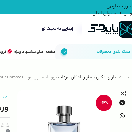
عبور به ناوبری
رفتن به محتوای اصلی
دسته بندی محصولات
صفحه اصلی
پیشنهاد ویژه
فروش
خانه
عطر و ادکلن
عطر و ادکلن مردانه
ورساچه پور هوم (Versace Pour Homme)
sace
-16%
ورساچ