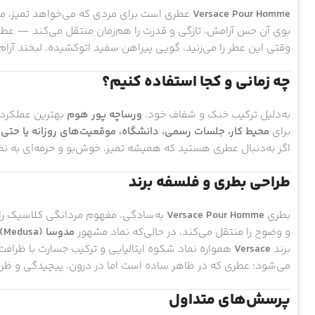
Versace Pour Homme
عطری است برای مردی که می‌خواهد تمیز، منظم
بوی آن حس آرامش، تازگی و قدرت را هم‌زمان منتقل می‌کند — عطری 
وقتی این عطر را می‌زنید، گویی پیراهن سفید اتوکشیده، لبخند آ
چه زمانی و کجا استفاده کنیم؟
به‌دلیل ترکیب خنک و شفاف خود،
ورساچه پور هوم
بهترین عملکرد 
برای
محیط کار، جلسات رسمی، دانشگاه، موقعیت‌های روزانه یا حتی 
اگر به‌دنبال عطری هستید که همیشه تمیز، خوش‌بو و حرفه‌ای به ن
طراحی بطری و فلسفه برند
بطری
Versace Pour Homme
به‌سادگی، مفهوم مردانگی کلاسیک را
و وضوح را منتقل می‌کند، در حالی‌که نماد مشهور
مدوسا (Medusa)
برند
Versace
همواره نماد شکوه ایتالیایی و ترکیب جسارت با ظراف
می‌شود؛ عطری که در ظاهر ساده است اما در درون، پیچیدگی و ظر
پرسش‌های متداول