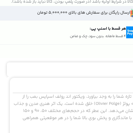
الا در شرایط اولیه باشد (در صورت پلمپ بودن، کالا نباید باز شده باشد).
ارسال رایگان برای سفارش های بالای 5,000,000 تومان
هر قسط با اسنپ پی:
4 قسط ماهانه. بدون سود، چک و ضامن.
ازه شما را به وجد بیاورد، ویکتور اند رولف اسپایس بمب را از
دست ندهید. این عطر که در سال ۲۰۱۲ توسط استاد عطرساز اولیویه پولژ (Olivier Polge) خلق شده است، یک اثر هنری مدرن و جذاب
است که با شکل یک دستگاه دودزای متفاوت و جالب توجه خود را نشان می‌دهد. این عطر که در حجم‌های مختلف ۵۰، ۹۰ و ۱۵۰
ده است، یک ادوتویلت (Eau de Toilette) است که با ماندگاری و پخش بوی بالا شما را در هر موقعیتی همراهی