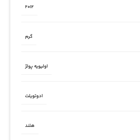
2012
گرم
اولیویه پولژ
ادوتویلت
هلند