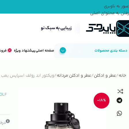
عبور به ناوبری
رفتن به محتوای اصلی
دسته بندی محصولات
صفحه اصلی
پیشنهاد ویژه
فروش
خانه
عطر و ادکلن
عطر و ادکلن مردانه
ویکتور اند رولف اسپایس بمب
OLF
-18%
درخو