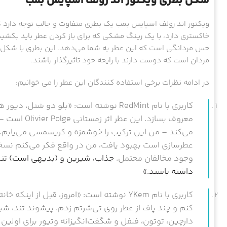
شکل بطری ویکتور اند رولف اسپایس بمب
ویکتور اند رولف اسپایس بمب یک بطری متفاوت و جالب توجه دارد ک
خاکستری دارد، با یک رینگ مشکی که برای باز کردن عطر باید بکشید
حس مردانگی است که این عطر به شما می‌دهد. این بطری با شکل خ
مردان است که دوست دارند با رایحه خود تاثیرگذار باشند.
در ادامه نظرات برخی استفاده کنندگان این عطر را می خوانیم:
کاربری با نام RedMint نوشته است: «بلو د
معروف بسازد. 
عطرسازی است بهبود یافت، من در واقع فکر می‌کنم نسخ
وجود مخالفان محتمل.
جذاب، شیرین و (بدیهی است) تند 
داشته باشند.»
کاربری با نام YKem نوشته است: «امروز، قبل ا
کنم و چند پاف از عطر روی تی‌شرتم زدم. پیشوند تند، شی
دارچین، توتون، فلفل و شگفت‌انگیزانه وتیور برای اولین 