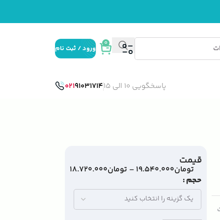
0
ورود / ثبت نام
پاسخگویی 10 الی 15
91031714
021
قیمت
تومان
۱۹.۵۴۰.۰۰۰
–
تومان
۱۸.۷۲۰.۰۰۰
حجم
ت