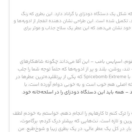
ه شکل یک دستگاه دودزای یا گراناد دارد. این بطری که رنگ
، تکمیل شده است. این طراحی نشان دهنده انفجار از ادویه‌ها و
ود نشان می‌دهد که این عطر یک سلاح جذاب و موثر برای
و شنل، دیور هوم، اسپایس بامب – این آقا می‌داند چگونه شاهکارهای
این عطر اثر زمستانی Olivier Polge است – تند، روشن، بلند و پر از ادویه‌ها که حتماً توجه شما را جلب
می‌کند – من این ترکیب را خوشمزه و کریسمسی می‌یابم. با Spicebomb Extreme که یکی از پرتقلیده‌ترین عطرها در
ه اصلی هم خوب است و به خوبی دوام آورده است، با
– همه باید این دستگاه دودزای را در اسلحه‌خانه خود
ز اینکه خانه را ترک کنم تا کارهایم را انجام دهم، خواستم به خودم لطف
رین و تازه است. نت‌هایی که بیشتر درک کردم: برگاموت،
بار. در کل یک عطر عالی، در یک بطری زیبا و شوخ‌طبع. من