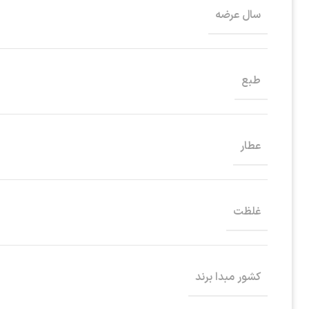
سال عرضه
طبع
عطار
غلظت
کشور مبدا برند