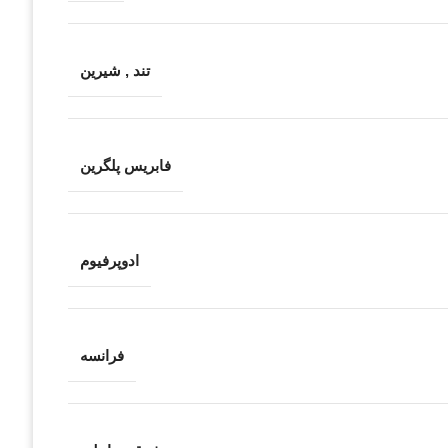
تند
,
شیرین
فابریس پلگرین
ادوپرفیوم
فرانسه