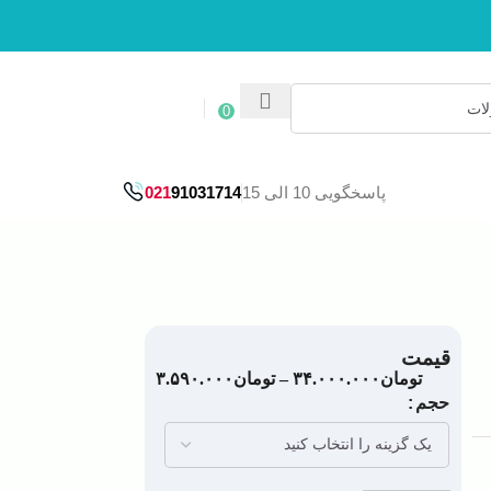
ورود / ثبت نام
0
پاسخگویی 10 الی 15
91031714
021
قیمت
تومان
۳۴.۰۰۰.۰۰۰
–
تومان
۳.۵۹۰.۰۰۰
حجم