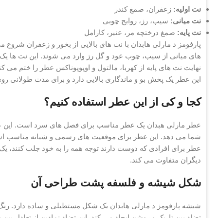
نت اولیه:
زعفران، صمغ کندر
نت میانی:
سیب، رز، روایح چوبی
نت پایه:
صمغ درختچه مر، عنبر، کارامل
پارفومز د مارلی هابدان با نت های بالایی از بخور و زعفران شروع
های میانی از سیب، چوب عود و گل رز وارد می شوند. این نت ها یک ت
نهایت نت های پایه از کهربا، مالتول و اوپوپوناکس عطر را ختم می
این عطر یک پخش بو و ماندگاری بالایی دارد و برای مدت طولانی ر
کجا و کی از این عطر استفاده کنیم؟
عطر مارلی هبدان یک عطر مناسب برای فصل های سرد است. این عطر
شما می دهد. این عطر برای موقعیت های رسمی و شبانه مناسب است.
عطر برای افرادی که دوست دارند توجه همه را به خود جلب کنند، یک 
دیگران متفاوت می کند.
شکل شیشه و فلسفه پشت طراحی آن
شیشه پارفومز د مارلی هابدان یک شکل مستطیلی و ساده دارد. رن