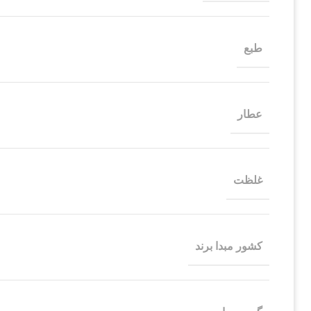
طبع
عطار
غلظت
کشور مبدا برند