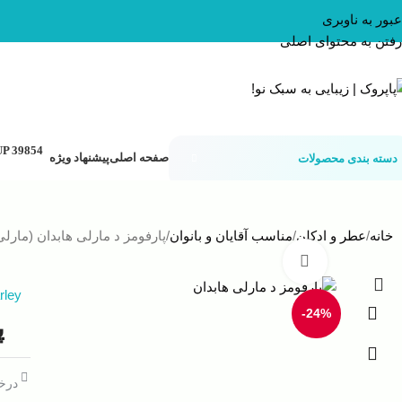
عبور به ناوبری
رفتن به محتوای اصلی
صفحه اصلی
پیشنهاد ویژه
دسته بندی محصولات
خانه
عطر و ادکلن
مناسب آقایان و بانوان
پارفومز د مارلی هابدان (مارلی
بزرگنمایی تصویر
rley
-24%
پ
درخو