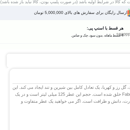
که کالا در شرایط اولیه باشد (در صورت پلمپ بودن، کالا نباید باز شده باشد).
ارسال رایگان برای سفارش های بالای 5,000,000 تومان
هر قسط با اسنپ پی:
4 قسط ماهانه. بدون سود، چک و ضامن.
گل رز و کهربا، یک تعادل کامل بین شیرین و تند ایجاد می کند. این
عطر در سال 2013 توسط عطرساز معروف فرانسوی Fabrice Pellegrin خلق شده است. حجم این عطر 125 میلی لیتر است و در یک
قدرت، دانش و ظرافت است. اگر می خواهید یک عطر متفاوت و