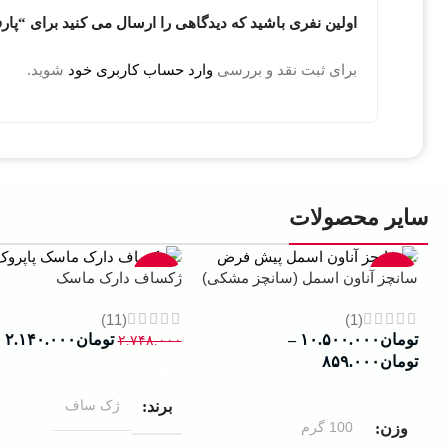
اولین نفری باشید که دیدگاهی را ارسال می کنید برای “پار
برای ثبت نقد و بررسی
وارد حساب کاربری خود
شوید.
سایر محصولات
-22%
-13%
سانچز آناون اسمل (سانچز مشکی)
ژکساف دارک ماسک
(11)
(1)
تومان
۱۰.۵۰۰.۰۰۰
–
تومان
۲.۱۴۰.۰۰۰
۲.۷۴۸.۰۰۰
تومان
۸۵۹.۰۰۰
افزودن به سبد خرید
انتخاب گزینه ها
ژک ساف
برند
100 گرم
وزن