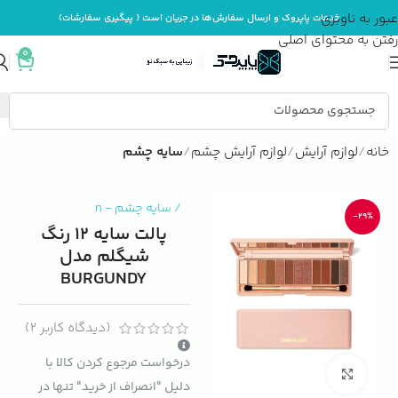
عبور به ناوبری
خدمات پاپروک و ارسال سفارش‌ها در جریان است ( پیگیری سفارشات)
رفتن به محتوای اصلی
0
خانه
لوازم آرایش
لوازم آرایش چشم
سایه چشم
/
سایه چشم
-
n
-29%
پالت سایه 12 رنگ
شیگلم مدل
BURGUNDY
(دیدگاه کاربر
2
)
درخواست مرجوع کردن کالا با
بزرگنمایی تصویر
دلیل "انصراف از خرید" تنها در