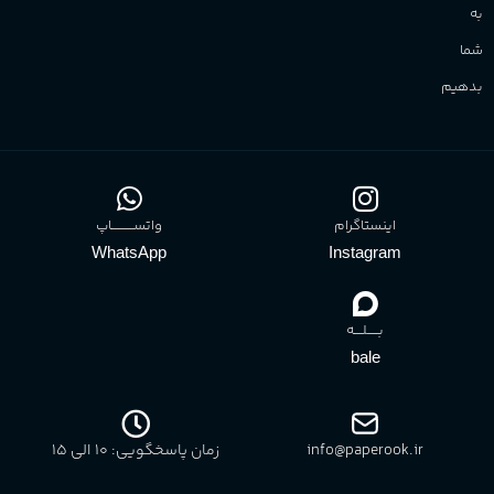
به
شما
بدهیم
اینستاگرام
واتســــــــــاپ
WhatsApp
Instagram
بـــــلــــه
bale
info@paperook.ir
زمان پاسخگویی: 10 الی ۱5