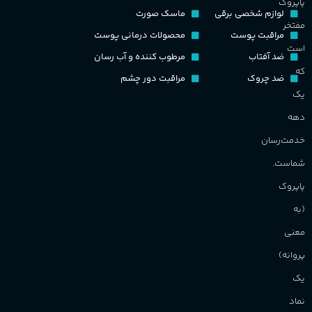
پاپروک
گ
لوازم شخصی برقی
ماسک صورت
مفتخر
اکسترکت دو پرفیوم
مراقبت پوست
محصولات درمانی پوست
گ
است
ضد آفتاب
مرطوب کننده و آب رسان
گروه بویایی
میوه ای
که
ضد چروک
مراقبت دور چشم
PA_
یک
ماندگاری
بالا
دهه
ن
ش
خدمت‌رسان
مناسب برای
م
شماست.
آقایان
,
خانم ها
پاپروک
(به
برند
Sanchez
معنی
پروانه)
یک
نماد