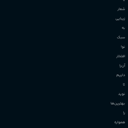
شعار
زیبایی
به
سبک
نو!
افتخار
آن‌را
داریم
تا
نوید
بهترین‌ها
را
همواره