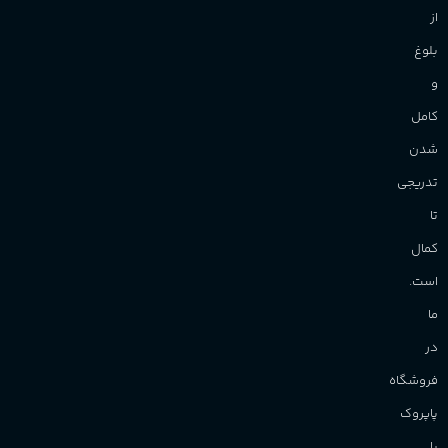
از
بلوغ
و
کامل
شدن
تدریجی
تا
کمال
است.
ما
در
فروشگاه
پاپروک
با