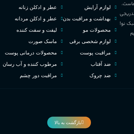
تند و خنک
طبع
ماست.
لوازم آرایش
مردانه
عطر و ادکلن زنانه
مناسب برای
تدریجی
بهداشت و مراقبت بدن
عطر و ادکلن مردانه
PA_بخش-بو
بک نو!
خنک، شیرین و ملایم
طبع
محصولات مو
لیفت و سفت کننده
م
سیب، نارنج، خربزه، یاسمی
کوهی، پاتچولی، عنبر، م
لوازم شخصی برقی
ماسک صورت
گروه بویایی
مراقبت پوست
محصولات درمانی پوست
گلی خوراکی طبیعت شیرین
ضد آفتاب
مرطوب کننده و آب رسان
ضد چروک
مراقبت دور چشم
PA_بخش-بو
نارنج، پرتقال، لیمو، گل
شمعدانی، بنفشه، پاتچولی،
عنبر، مشک
بازگشت به بالا