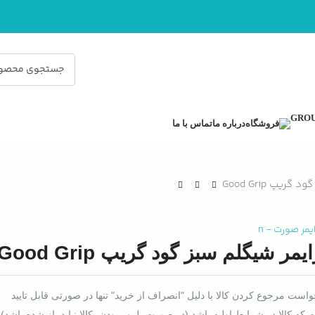
فروشگاه
درباره ما
تماس با ما
ریپ Good Grip
ایمر صورت
-
n
یمر شیگلم سبز گود گریپ Good Grip
است مرجوع کردن کالا با دلیل "انصراف از خرید" تنها در صورتی قابل تایید
که کالا در شرایط اولیه باشد (در صورت پلمپ بودن، کالا نباید باز شده باشد).