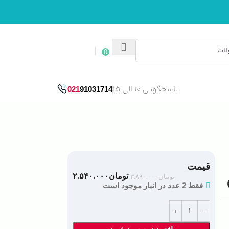
ورود / ثبت نام
0
پاسخگویی 10 الی 15
021
91031714
قیمت
تومان
۲.۵۴۰.۰۰۰
تومان
۳.۸۹۰.۰۰۰
فقط 2 عدد در انبار موجود است