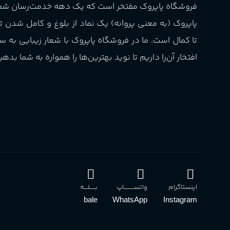
فروشگاه پاپروک مفتخر است که یک دهه خدمت‌رسان ش
تلخ
,
گرم
طبع
میوه‌ها و مرکبات، وانیل،
پاپروک (به معنی پروانه) یک نماد از بلوغ و کامل شدن 
نت‌های چوبی
تا کمال است. ما در فروشگاه پاپروک با شعار زیبایی به س
اکسترکت دو پرفیوم
غلظت
افتخار آن‌را داریم تا نوید بهترین‌ها را همواره به شما بدهی
میوه ای
گروه بویایی
بالا
ماندگاری
مناسب برای
آقایان
,
خانم ها
Sanchez
اینستاگرام
واتســــــــــاپ
بـــــلــــه
برند
bale
WhatsApp
Instagram