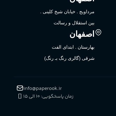
گرم
طبع
شیرین، زنانه
مرداویج . خیابان شیخ کلینی .
طبع
PA_بخش-بو
بین استقلال و رسالت
PA_بخش-بو
نارنج، لیمو، یاسمین، مشک،
ن، زنبق
اصفهان
چوب سدر، پاتچولی، وتیور
شک
پرتقال ماندارین، نارنج،
یاسمن، صدتومانی، وا
بهارستان . ابتدای الفت
پاتچولی، بادام سوخت
شرقی (گالری رنگ بـ رنگ)
info@paperook.ir
زمان پاسخگویی: 10 الی ۱5