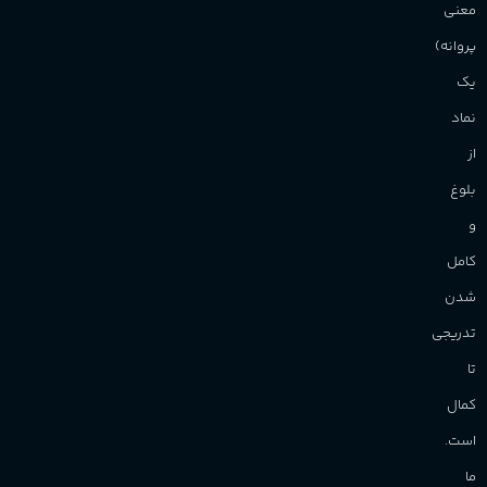
معنی
پروانه)
آقایان
,
خانم ها
یک
برند
Sanchez
نماد
از
بلوغ
و
کامل
شدن
تدریجی
تا
کمال
است.
ما