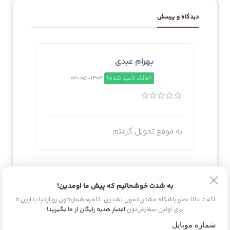
دیدگاه و پرسش
بهرام عبدی
(مالک تایید شده)
1404-05-02
به موقع تحویل گرفتم
پیام ترابی
به شدت خوشحالیم که پیش ما اومدین!
اگه تا حالا عضو باشگاه مشتریانمون نشدین، کافیه شماره‌تون رو اینجا بذارین تا
(مالک تایید شده)
1404-05-06
برای اولین سفارش‌تون
اعتبار هدیه رایگان از ما بگیرید!
شماره موبایل