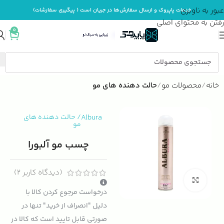
عبور به ناوبری
خدمات پاپروک و ارسال سفارش‌ها در جریان است ( پیگیری سفارشات)
رفتن به محتوای اصلی
0
خانه
محصولات مو
حالت دهنده های مو
Albura
/
حالت دهنده های
مو
چسب مو آلبورا
(دیدگاه کاربر
2
)
بزرگنمایی تصویر
درخواست مرجوع کردن کالا با
دلیل "انصراف از خرید" تنها در
صورتی قابل تایید است که کالا در