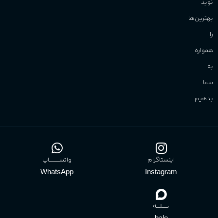
نوید
بهترین‌ها
را
همواره
به
شما
بدهیم
اینستاگرام
واتســــــــــاپ
WhatsApp
Instagram
بـــــلــــه
bale