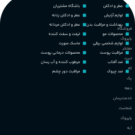
ح
عطر و ادکلن
باشگاه مشتریان
پخش بو
عالی
چوبی میوه‌ای مرکباتی
لوازم آرایش
عطر و ادکلن زنانه
م
بهداشت و مراقبت بدن
عطر و ادکلن مردانه
فروشگاه
PA_بخش-بو
کشور مبدا برند
فرانسه
محصولات مو
لیفت و سفت کننده
پاپروک
م
لوازم شخصی برقی
ماسک صورت
میوه‌ها و مرکبات، وانیل،
طبع
تلخ
,
گرم
مفتخر
نت‌های چوبی
مراقبت پوست
محصولات درمانی پوست
ط
است
ضد آفتاب
مرطوب کننده و آب رسان
غلظت
که
ضد چروک
مراقبت دور چشم
گ
یک
اکسترکت دو پرفیوم
دهه
گ
گروه بویایی
میوه ای
خدمت‌رسان
PA_
شماست.
ماندگاری
بالا
پاپروک
ن
(به
ش
مناسب برای
م