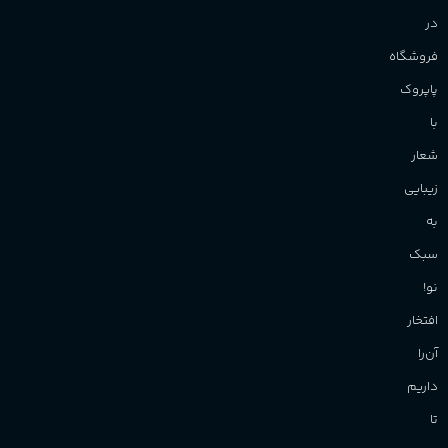
در
فروشگاه
پاپروک
با
شعار
زیبایی
به
سبک
نو!
افتخار
آن‌را
داریم
تا