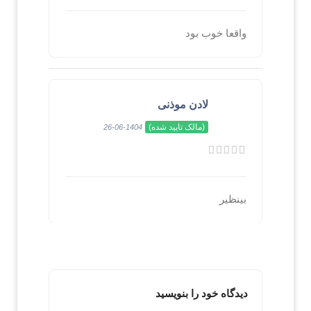
واقعا خوب بود
لادن موذنی
(مالک تایید شده)
1404-06-26
بینظیر
دیدگاه خود را بنویسید