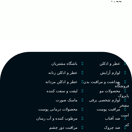
مردانه
مناسب برای
حجم
غ
۱۰۰ میلی لیتر
,
دکانت (10
گروه بویایی
میلی لیتر)
ح
چوبی میوه‌ای مرکباتی
عالی
پخش بو
م
PA_بخش-بو
فرانسه
کشور مبدا برند
عطر و ادکلن
باشگاه مشتریان
م
میوه‌ها و مرکبات، وانیل،
نت‌های چوبی
تلخ
,
گرم
طبع
لوازم آرایش
عطر و ادکلن زنانه
ط
بهداشت و مراقبت بدن
عطر و ادکلن مردانه
فروشگاه
غلظت
محصولات مو
لیفت و سفت کننده
پاپروک
گ
لوازم شخصی برقی
ماسک صورت
مفتخر
اکسترکت دو پرفیوم
مراقبت پوست
محصولات درمانی پوست
گ
است
ضد آفتاب
مرطوب کننده و آب رسان
میوه ای
گروه بویایی
که
ضد چروک
مراقبت دور چشم
PA_