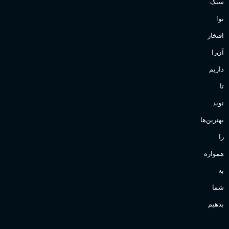
سبک
نو!
افتخار
آن‌را
داریم
تا
نوید
بهترین‌ها
را
همواره
به
شما
بدهیم