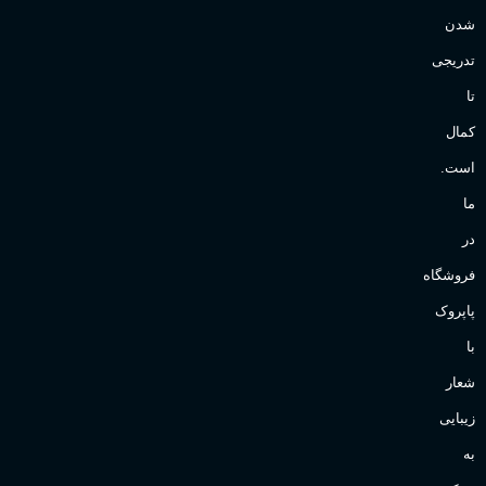
شدن
تدریجی
تا
کمال
است.
ما
در
فروشگاه
پاپروک
با
شعار
زیبایی
به