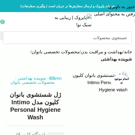
عبور به ناوبری
خدمات پاپروک و ارسال سفارش‌ها در جریان است ( پیگیری سفارشات)
رفتن به محتوای اصلی
0
خانه
بهداشت و مراقبت بدن
محصولات تخصصی بانوان
شوینده بهداشتی
/
n
Cliven
-
شوینده بهداشتی
-
اتمام موجود
محصولات تخصصی بانوان
بزرگنمایی تصویر
ی
ژل شستشوی بانوان
کلیون مدل Intimo
Personal Hygiene
Wash
(دیدگاه کاربر
4
)