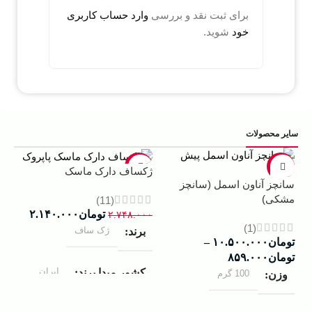
برای ثبت نقد و بررسی
وارد حساب کاربری
خود
شوید.
سایر محصولات
5%
-22%
-13%
ژکساف دارک ماسک
سانچز آناون اسمل (سانچز
ادو
مشکی)
داوینچ
(11)
تومان
۲.۱۴۰.۰۰۰
۲.۷۴۸.۰۰۰
(1)
ژک ساف
برند
تومان
۱۰.۵۰۰.۰۰۰
–
۰۰۰
تومان
۸۵۹.۰۰۰
ب
ایران
کشور مبدا برند
100 گرم
وزن
ک