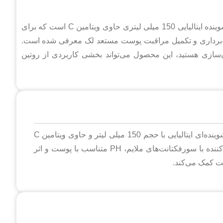
ژل شستشوی صورت اورلین – روشن کننده و جوان کننده یک شوینده ایتالیایی 150 میلی لیتری حاوی ویتامین C است که برای
ایه‌برداری و تکمیل مراقبت پوست مستعد لک معرفی شده است.
ان‌سازی هستید، این محصول می‌تواند بخشی کاربردی از روتین
ژل شستشوی صورت اورلین – روشن کننده و جوان کننده شوینده‌ای ایتالیایی با حجم 150 میلی لیتر و حاوی ویتامین C
است. ژل شستشوی صورت اورلین – روشن کننده و جوان کننده با سورفکتانت‌های ملایم، PH متناسب با پوست و اثر
ست کمک می‌کند.