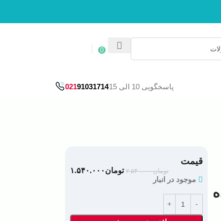
ورود / ثبت نام
0
پاسخگویی 10 الی 15
91031714
021
قیمت
تومان
۱.۵۴۰.۰۰۰
تومان
۲.۵۴۰.۰۰۰
موجود در انبار
ه