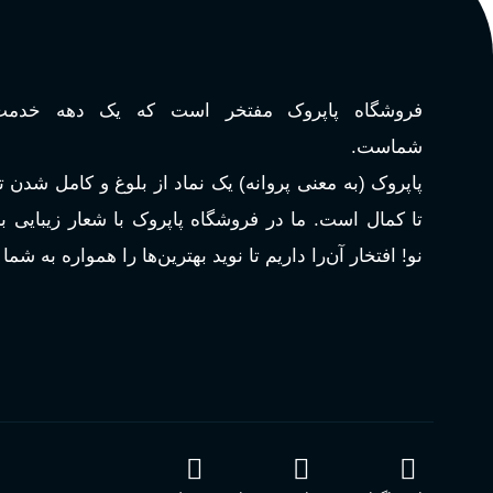
چوبی میوه‌ای مرکباتی
فرانسه
کشور مبدا برند
PA_بخش-بو
فروشگاه پاپروک مفتخر است که یک دهه خدمت‌
تلخ
,
گرم
طبع
میوه‌ها و مرکبات، وانیل، نت‌ه
شماست.
چوبی
اکسترکت دو پرفیوم
غلظت
پاپروک (به معنی پروانه) یک نماد از بلوغ و کامل شدن 
تا کمال است. ما در فروشگاه پاپروک با شعار زیبایی 
میوه ای
گروه بویایی
نو! افتخار آن‌را داریم تا نوید بهترین‌ها را همواره به شما
بالا
ماندگاری
مناسب برای
آقایان
,
خانم ها