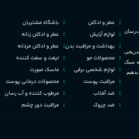
مردانه
مناسب برای
متوسط
ماندگاری
عطر و ادکلن
باشگاه مشتریان
تند و خنک
طبع
رسان
لوازم آرایش
عطر و ادکلن زنانه
مردانه
مناسب برای
ای
بهداشت و مراقبت بدن
عطر و ادکلن مردانه
PA_بخش-بو
تدریجی
خنک، شیرین و ملایم
طبع
محصولات مو
لیفت و سفت کننده
به سبک
سیب، نارنج، خربزه، یاسم
لوازم شخصی برقی
ماسک صورت
زنبق کوهی، پاتچولی، عنبر
 بدهیم
گروه بویایی
مشک
مراقبت پوست
محصولات درمانی پوست
گلی خوراکی طبیعت شیرین
ضد آفتاب
مرطوب کننده و آب رسان
ضد چروک
مراقبت دور چشم
PA_بخش-بو
نارنج، پرتقال، لیمو، گل
شمعدانی، بنفشه، پاتچولی، عنبر،
مشک