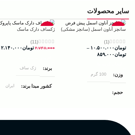
سایر محصولات
-22%
-13%
سانچز آناون اسمل (سانچز مشکی)
ژکساف دارک ماسک
(11)
(1)
تومان
۱۰.۵۰۰.۰۰۰
–
۲.۷۴۸.۰۰۰
تومان
۲.۱۴۰.۰۰۰
تومان
۸۵۹.۰۰۰
افزودن به سبد خرید
انتخاب گزینه ها
ژک ساف
برند
100 گرم
وزن
ایران
کشور مبدا برند
حجم
مردانه
مناسب برای
۱۰۰ میلی لیتر
,
دکانت (10 میلی
لیتر)
گروه بویایی
عالی
پخش بو