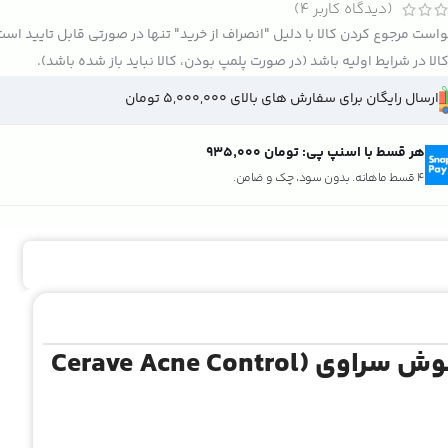
(دیدگاه کاربر
4
)
است مرجوع کردن کالا با دلیل "انصراف از خرید" تنها در صورتی قابل تایید اس
الا در شرایط اولیه باشد (در صورت پلمپ بودن، کالا نباید باز شده باشد).
ارسال رایگان برای سفارش های بالای 5,000,000 تومان
هر قسط با اسنپ پی:
تومان ۹۳۵٬۰۰۰
4 قسط ماهانه. بدون سود، چک و ضامن.
توصیف محصول: ژل شوینده کنترل جوش سراوی (Cerave Acne Control