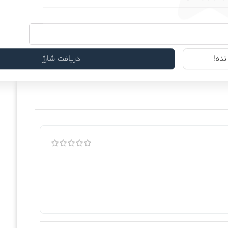
پوست چرب و آکنه ای
ده!
دریافت شارژ