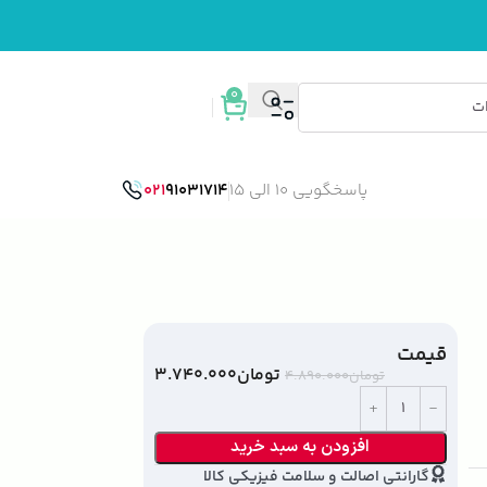
0
ورود / ثبت نام
پاسخگویی 10 الی 15
91031714
021
قیمت
تومان
۳.۷۴۰.۰۰۰
تومان
۴.۸۹۰.۰۰۰
افزودن به سبد خرید
گارانتی اصالت و سلامت فیزیکی کالا