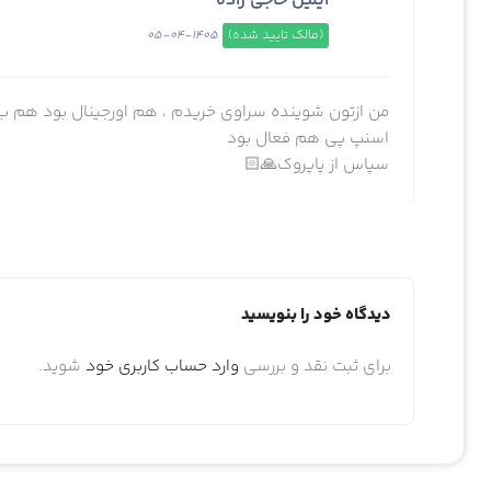
ایلین حاجی زاده
(مالک تایید شده)
1405-04-05
من ازتون شوینده سراوی خریدم ، هم اورجینال بود هم ب
اسنپ پی هم فعال بود
سپاس از پاپروک🙏🏻
دیدگاه خود را بنویسید
برای ثبت نقد و بررسی
وارد حساب کاربری خود
شوید.