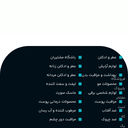
غ
۱۰۰ میلی لیتر
,
دکانت (10 میلی
گروه بویایی
لیتر)
ح
چوبی میوه‌ای مرکباتی
پخش بو
عالی
م
PA_بخش-بو
کشور مبدا برند
فرانسه
عطر و ادکلن
باشگاه مشتریان
م
میوه‌ها و مرکبات، وانیل،
نت‌های چوبی
طبع
تلخ
,
گرم
لوازم آرایش
عطر و ادکلن زنانه
ط
بهداشت و مراقبت بدن
عطر و ادکلن مردانه
فروشگاه
غلظت
محصولات مو
لیفت و سفت کننده
پاپروک
گ
لوازم شخصی برقی
ماسک صورت
مفتخر
اکسترکت دو پرفیوم
مراقبت پوست
محصولات درمانی پوست
گ
است
ضد آفتاب
مرطوب کننده و آب رسان
گروه بویایی
میوه ای
که
ضد چروک
مراقبت دور چشم
PA_
یک