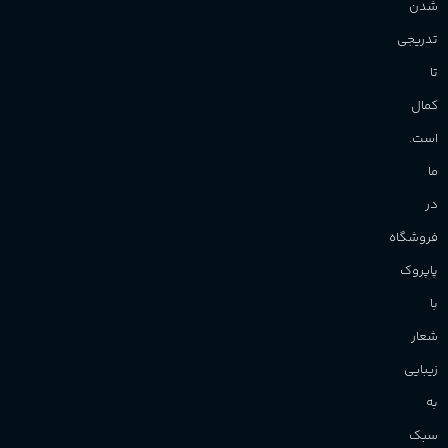
شدن
تدریجی
تا
کمال
است.
ما
در
فروشگاه
پاپروک
با
شعار
زیبایی
به
سبک