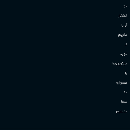
نو!
افتخار
آن‌را
داریم
تا
نوید
بهترین‌ها
را
همواره
به
شما
بدهیم