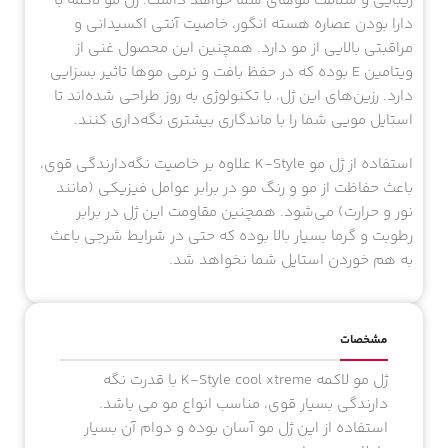
زیبایی و سلامت موهای شما خواهد داشت. ژل مو لاکمه با
دارا بودن عصاره هسته انگور، خاصیت آنتی اکسیدانی و
مراقبتی بالایی از مو دارد. همچنین این محصول غنی از
ویتامین E بوده که در حفظ بافت و نرمی موها تاثیر بسزایی
دارد. رزین‌های این ژل، با تکنولوژی به روز طراحی شده‌اند تا
استایل مویی شما را با ماندگاری بیشتری نگه‌داری کنند.
استفاده از ژل مو K-Style علاوه بر خاصیت نگه‌دارندگی قوی،
باعث حفاظت از مو و رنگ مو در برابر عوامل فیزیکی (مانند
نور و حرارت) می‌شود. همچنین مقاومت این ژل در برابر
رطوبت و گرما بسیار بالا بوده که حتی در شرایط شرجی باعث
به هم خوردن استایل شما نخواهد شد.
مشخصات
ژل مو لاکمه K-Style cool xtreme با قدرت نگه
دارندگی بسیار قوی، مناسب انواع مو می باشد.
استفاده از این ژل مو آسان بوده و دوام آن بسیار