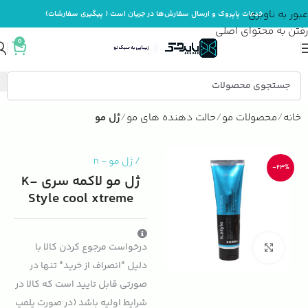
عبور به ناوبری
خدمات پاپروک و ارسال سفارش‌ها در جریان است ( پیگیری سفارشات)
رفتن به محتوای اصلی
0
خانه
محصولات مو
حالت دهنده های مو
ژل مو
/
ژل مو
-
n
-23%
ژل مو لاکمه سری K-
Style cool xtreme
درخواست مرجوع کردن کالا با
بزرگنمایی تصویر
دلیل "انصراف از خرید" تنها در
صورتی قابل تایید است که کالا در
شرایط اولیه باشد (در صورت پلمپ