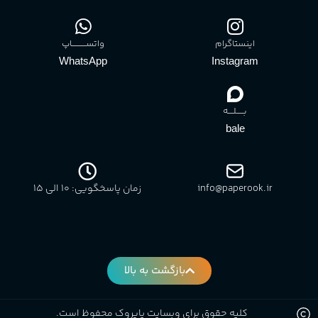
اینستاگرام
واتســــــــــاپ
WhatsApp
Instagram
بـــــلــــه
bale
info@paperook.ir
زمان پاسخگویی: 10 الی ۱5
بازگشت به بالا
کلیه حقوق برای وبسایت پاپروک محفوظ است.