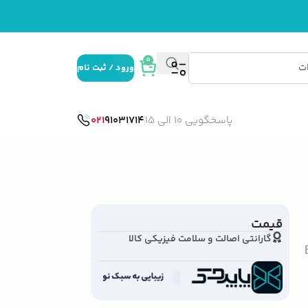
0
ورود / ثبت نام
پاسخگویی 10 الی 15
91031714
021
قیمت
گارانتی اصالت و سلامت فیزیکی کالا