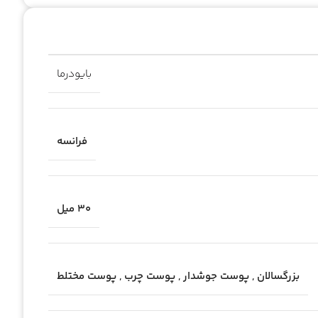
بایودرما
فرانسه
30 میل
بزرگسالان
,
پوست جوشدار
,
پوست چرب
,
پوست مختلط