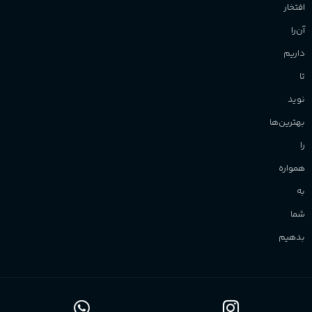
افتخار
آن‌را
داریم
تا
نوید
بهترین‌ها
را
همواره
به
شما
بدهیم