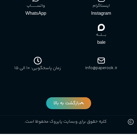
اینستاگرام
واتســــــــــاپ
WhatsApp
Instagram
بـــــلــــه
bale
info@paperook.ir
زمان پاسخگویی: 10 الی ۱5
بازگشت به بالا
کلیه حقوق برای وبسایت پاپروک محفوظ است.