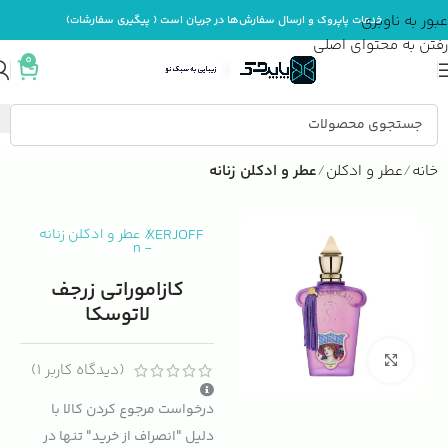
عبور به ناوبری
خدمات پاپروک و ارسال سفارش‌ها در جریان است ( پیگیری سفارشات)
رفتن به محتوای اصلی
0
خانه
عطر و ادکلن
عطر و ادکلن زنانه
XERJOFF
/
عطر و ادکلن زنانه
n
-
کازاموراتی زرجف
لاتوسکا
بزرگنمایی تصویر
(دیدگاه کاربر
1
)
درخواست مرجوع کردن کالا با
دلیل "انصراف از خرید" تنها در