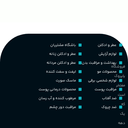
گروه بویایی
لیتر)
ح
چوبی میوه‌ای مرکباتی
پخش بو
عالی
م
PA_بخش-بو
کشور مبدا برند
فرانسه
عطر و ادکلن
باشگاه مشتریان
م
میوه‌ها و مرکبات، وانیل،
نت‌های چوبی
طبع
تلخ
,
گرم
لوازم آرایش
عطر و ادکلن زنانه
ط
بهداشت و مراقبت بدن
عطر و ادکلن مردانه
فروشگاه
غلظت
محصولات مو
لیفت و سفت کننده
پاپروک
گ
لوازم شخصی برقی
ماسک صورت
مفتخر
اکسترکت دو پرفیوم
مراقبت پوست
محصولات درمانی پوست
گ
است
ضد آفتاب
مرطوب کننده و آب رسان
گروه بویایی
میوه ای
که
ضد چروک
مراقبت دور چشم
PA_
یک
ماندگاری
بالا
دهه
ن