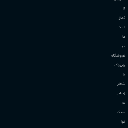
تا
کمال
است.
ما
در
فروشگاه
پاپروک
با
شعار
زیبایی
به
سبک
نو!