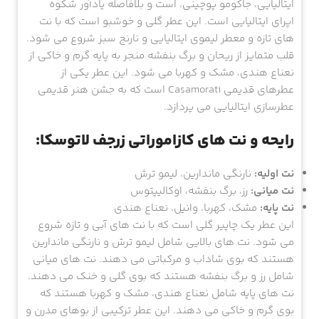
ایتالیایی، جاکومو پوچینی، است و بلافاصله یادآور شکوه
اپرای ایتالیایی است. این عطر گلی و خوشبو است که با نت
های تازه و معطر لیموی ایتالیایی و نارنج سبز شروع می شود.
قلب متمایز از ریحان و برگ بنفشه منجر به پایه گرم و خاکی از
نعناع هندی، مشک و کهربا می شود. این عطر یکی از
عطرهای قدیمی Casamorati است که به جشن هنر قدیمی
عطرسازی ایتالیایی می پردازد.
رایحه و نت های کازاموراتی زرجف لاتوسکا:
نت اولیه:
نارنگی ماندارین، لیمو ترش
نت میانی:
رز، برگ بنفشه، اوکالیپتوس
نت پایه:
مشک، کهربا، وانیل، نعناع هندی
این عطر یک چاپیر گلی است که با نت های آبی و تازه شروع
می شود. نت های بالایی شامل لیمو ترش و نارنگی ماندارین
هستند که بوی شاداب و مرکباتی می دهند. نت های میانی
شامل رز و برگ بنفشه هستند که بوی گلی و خنک می دهند.
نت های پایه شامل نعناع هندی، مشک و کهربا هستند که
بوی گرم و خاکی می دهند. این عطر ترکیبی از بوهای مدرن و