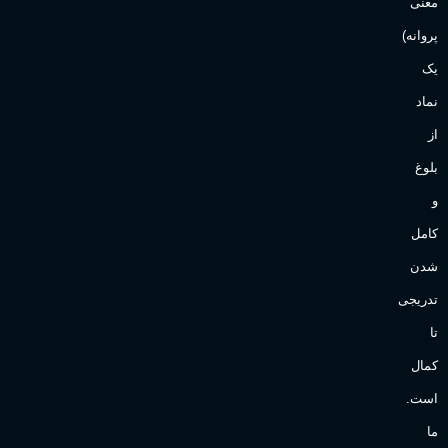
معنی
پروانه)
یک
نماد
از
بلوغ
و
کامل
شدن
تدریجی
تا
کمال
است.
ما