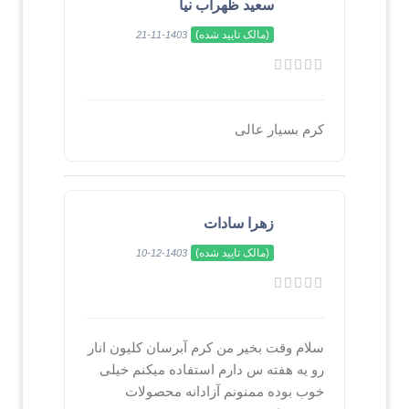
سعید ظهراب نیا
(مالک تایید شده)
1403-11-21
کرم بسیار عالی
زهرا سادات
(مالک تایید شده)
1403-12-10
سلام وقت بخیر من کرم آبرسان کلیون انار
رو یه هفته س دارم استفاده میکنم خیلی
خوب بوده ممنونم آزادانه محصولات