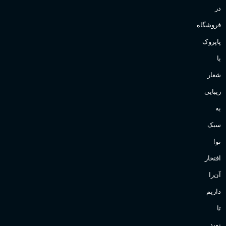
در
فروشگاه
پاپروک
با
شعار
زیبایی
به
سبک
نو!
افتخار
آن‌را
داریم
تا
نوید