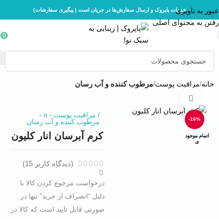
عبور به ناوبری
خدمات پاپروک و ارسال سفارش‌ها در جریان است ( پیگیری سفارشات)
رفتن به محتوای اصلی
0
خانه
مراقبت پوست
مرطوب کننده و آب رسان
بزرگنمایی تصویر
/
مراقبت پوست
-
n
-
-16%
مرطوب کننده و آب رسان
کرم آبرسان انار کلیون
اتمام موجود
ی
(دیدگاه کاربر
15
)
درخواست مرجوع کردن کالا با
دلیل "انصراف از خرید" تنها در
صورتی قابل تایید است که کالا در