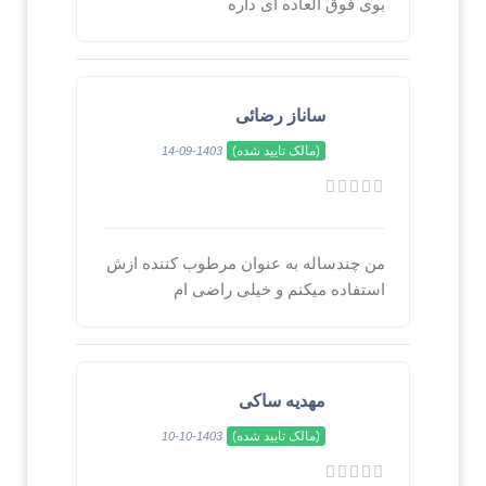
بوی فوق العاده ای داره
ساناز رضائی
(مالک تایید شده)
1403-09-14
من چندساله به عنوان مرطوب کننده ازش
استفاده میکنم و خیلی راضی ام
مهدیه ساکی
(مالک تایید شده)
1403-10-10