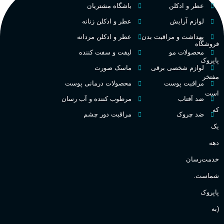
عطر و ادکلن
باشگاه مشتریان
م
میوه‌ها و مرکبات، وانیل،
نت‌های چوبی
تلخ
,
گرم
طبع
لوازم آرایش
عطر و ادکلن زنانه
ط
بهداشت و مراقبت بدن
عطر و ادکلن مردانه
فروشگاه
غلظت
محصولات مو
لیفت و سفت کننده
پاپروک
گ
لوازم شخصی برقی
ماسک صورت
مفتخر
اکسترکت دو پرفیوم
مراقبت پوست
محصولات درمانی پوست
گ
است
ضد آفتاب
مرطوب کننده و آب رسان
میوه ای
گروه بویایی
که
ضد چروک
مراقبت دور چشم
PA_
یک
بالا
ماندگاری
دهه
ن
ش
خدمت‌رسان
مناسب برای
ع
شماست.
آقایان
,
خانم ها
پاپروک
(به
Sanchez
برند