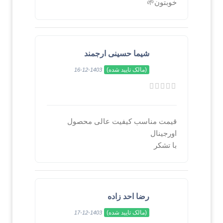
خوبتون🌱
شیما حسینی ارجمند
(مالک تایید شده)
1403-12-16
قیمت مناسب کیفیت عالی محصول
اورجینال
با تشکر
رضا احد زاده
(مالک تایید شده)
1403-12-17