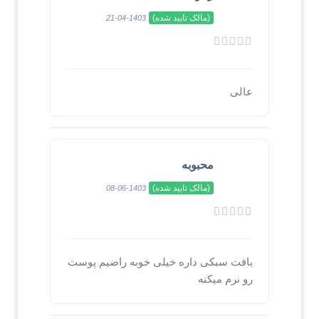
(مالک تایید شده)
1403-04-21
عالی
محبوبه
(مالک تایید شده)
1403-06-08
بافت سبکی داره خیلی خوبه راضیم پوست
رو نرم میکنه