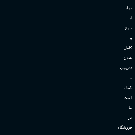
نماد
از
بلوغ
و
کامل
شدن
تدریجی
تا
کمال
است.
ما
در
فروشگاه