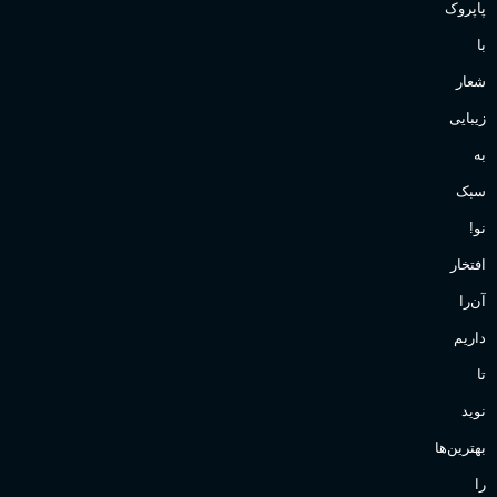
پاپروک
با
شعار
زیبایی
به
سبک
نو!
افتخار
آن‌را
داریم
تا
نوید
بهترین‌ها
را