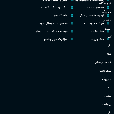
فروشگاه
غلظت
محصولات مو
لیفت و سفت کننده
پاپروک
گ
لوازم شخصی برقی
ماسک صورت
اکسترکت دو پرفیوم
مفتخر
مراقبت پوست
محصولات درمانی پوست
گ
است
ضد آفتاب
مرطوب کننده و آب رسان
میوه ای
گروه بویایی
که
ضد چروک
مراقبت دور چشم
PA_
یک
بالا
ماندگاری
دهه
ن
ش
خدمت‌رسان
مناسب برای
ع
شماست.
آقایان
,
خانم ها
پاپروک
(به
Sanchez
برند
معنی
پروانه)
یک