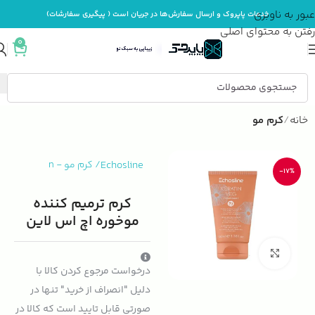
عبور به ناوبری
خدمات پاپروک و ارسال سفارش‌ها در جریان است ( پیگیری سفارشات)
رفتن به محتوای اصلی
0
خانه
کرم مو
Echosline
/
کرم مو
-
n
-17%
کرم ترمیم کننده
موخوره اچ اس لاین
بزرگنمایی تصویر
درخواست مرجوع کردن کالا با
دلیل "انصراف از خرید" تنها در
صورتی قابل تایید است که کالا در