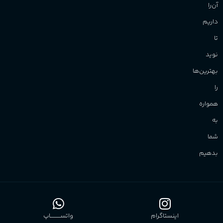
آن‌را
داریم
تا
نوید
بهترین‌ها
را
همواره
به
شما
بدهیم
اینستاگرام
واتســــــــــاپ