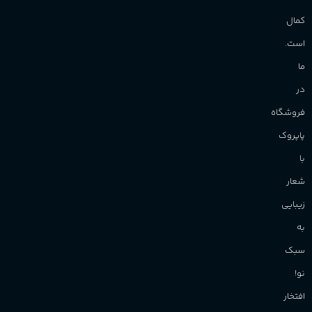
کمال
است.
ما
در
فروشگاه
پاپروک
با
شعار
زیبایی
به
سبک
نو!
افتخار