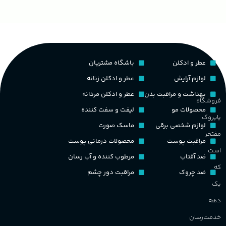
ح
چوبی میوه‌ای مرکباتی
پخش بو
عالی
م
PA_بخش-بو
کشور مبدا برند
فرانسه
عطر و ادکلن
باشگاه مشتریان
م
میوه‌ها و مرکبات، وانیل،
نت‌های چوبی
طبع
تلخ
,
گرم
لوازم آرایش
عطر و ادکلن زنانه
ط
بهداشت و مراقبت بدن
عطر و ادکلن مردانه
فروشگاه
غلظت
محصولات مو
لیفت و سفت کننده
پاپروک
گ
لوازم شخصی برقی
ماسک صورت
مفتخر
اکسترکت دو پرفیوم
مراقبت پوست
محصولات درمانی پوست
گ
است
ضد آفتاب
مرطوب کننده و آب رسان
گروه بویایی
میوه ای
که
ضد چروک
مراقبت دور چشم
PA_
یک
ماندگاری
بالا
دهه
ن
ش
خدمت‌رسان
مناسب برای
م