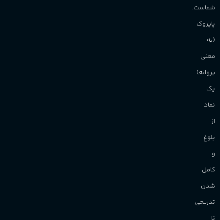
شماست.
آقایان
,
خانم ها
پاپروک
(به
برند
Sanchez
معنی
پروانه)
یک
نماد
از
بلوغ
و
کامل
شدن
تدریجی
تا