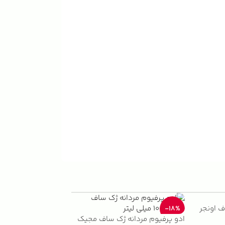
ف اونجر
ژک ساف نایت ویش
-33%
-18%
ادو پرفیوم مردانه ژک ساف مجیک