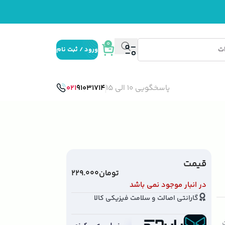
0
ورود / ثبت نام
پاسخگویی 10 الی 15
91031714
021
قیمت
تومان
۲۲۹.۰۰۰
در انبار موجود نمی باشد
گارانتی اصالت و سلامت فیزیکی کالا
ت