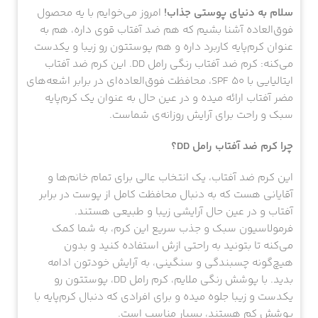
سلام به دنیای پوستی جذاب!
امروز می‌خوایم با یه محصول
فوق‌العاده آشنا بشیم که هم ضد آفتاب قوی داره، هم به
عنوان کرم‌پایه کاربرد داره و هم پوستتون رو زیبا و یکدست
می‌کنه: کرم ضد آفتاب رنگی رامل DD. این کرم ضد آفتاب
ایتالیایی با SPF 50، محافظت فوق‌العاده‌ای در برابر اشعه‌های
مضر آفتاب ارائه میده و در عین حال به عنوان یک کرم‌پایه
سبک و راحت برای آرایش روزانه‌ی شماست.
چرا کرم ضد آفتاب رامل DD؟
این کرم ضد آفتاب، یک انتخاب عالی برای تمام خانم‌ها و
آقایانی هست که به دنبال محافظت کامل از پوست در برابر
آفتاب و در عین حال آرایشی زیبا و طبیعی هستند.
فرمولاسیون سبک و جذب سریع این کرم، به شما کمک
می‌کنه تا بتونید به راحتی ازش استفاده کنید و بدون
هیچ‌گونه چسبندگی و سنگینی، به آرایش خودتون ادامه
بدید. با پوشش رنگی ملایم، کرم رامل DD، پوستتون رو
یکدست و زیبا جلوه میده و برای افرادی که دنبال کرم‌پایه با
پوشش کم هستند، بسیار مناسب است.