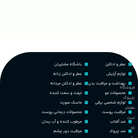
غ
۱۰۰ میلی لیتر
,
دکانت (10 میلی
گروه بویایی
لیتر)
ح
چوبی میوه‌ای مرکباتی
پخش بو
عالی
م
PA_بخش-بو
کشور مبدا برند
فرانسه
عطر و ادکلن
باشگاه مشتریان
م
میوه‌ها و مرکبات، وانیل،
نت‌های چوبی
طبع
تلخ
,
گرم
لوازم آرایش
عطر و ادکلن زنانه
ط
بهداشت و مراقبت بدن
عطر و ادکلن مردانه
فروشگاه
غلظت
محصولات مو
لیفت و سفت کننده
پاپروک
گ
لوازم شخصی برقی
ماسک صورت
مفتخر
اکسترکت دو پرفیوم
مراقبت پوست
محصولات درمانی پوست
گ
است
ضد آفتاب
مرطوب کننده و آب رسان
گروه بویایی
میوه ای
که
ضد چروک
مراقبت دور چشم
PA_