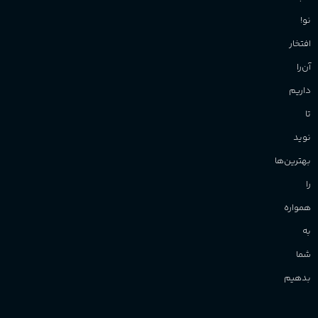
نو!
افتخار
آن‌را
داریم
تا
نوید
بهترین‌ها
را
همواره
به
شما
بدهیم