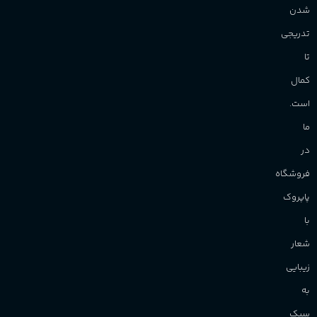
شدن
تدریجی
تا
کمال
است.
ما
در
فروشگاه
پاپروک
با
شعار
زیبایی
به
سبک