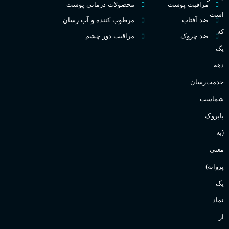
مراقبت پوست
محصولات درمانی پوست
گ
است
ضد آفتاب
مرطوب کننده و آب رسان
میوه ای
گروه بویایی
که
ضد چروک
مراقبت دور چشم
PA_
یک
بالا
ماندگاری
دهه
ن
ش
خدمت‌رسان
مناسب برای
ع
شماست.
آقایان
,
خانم ها
پاپروک
(به
Sanchez
برند
معنی
پروانه)
یک
نماد
از