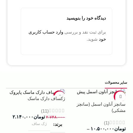
دیدگاه خود را بنویسید
برای ثبت نقد و بررسی
وارد حساب کاربری
خود
شوید.
سایر محصولات
5%
-22%
-13%
ژکساف دارک ماسک
سانچز آناون اسمل (سانچز
ادو
مشکی)
داوینچ
(11)
تومان
۲.۱۴۰.۰۰۰
۲.۷۴۸.۰۰۰
(1)
ژک ساف
برند
تومان
۱۰.۵۰۰.۰۰۰
–
۰۰۰