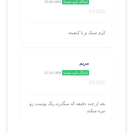
(مالک تایید شده)
1404-06-23
کرم سبک و با کیفیته
مریم
(مالک تایید شده)
1404-10-11
بعد از چند دقیقه که میگذره رنگ پوست رو
تیره میکند