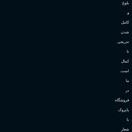
بلوغ
و
کامل
شدن
تدریجی
تا
کمال
است.
ما
در
فروشگاه
پاپروک
با
شعار