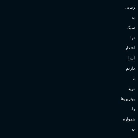
زیبایی
به
سبک
نو!
افتخار
آن‌را
داریم
تا
نوید
بهترین‌ها
را
همواره
به