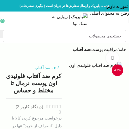
عبور به ناوبری
خدمات پاپروک و ارسال سفارش‌ها در جریان است ( پیگیری سفارشات)
رفتن به محتوای اصلی
0
خانه
مراقبت پوست
ضد آفتاب
بزرگنمایی تصویر
/
n
-
ضد آفتاب
-29%
کرم ضد آفتاب فلوئیدی
اون پوست نرمال تا
مختلط و حساس
(دیدگاه کاربر
3
)
درخواست مرجوع کردن کالا با
دلیل "انصراف از خرید" تنها در