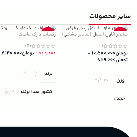
سایر محصولات
سانچز آناون اسمل (سانچز مشکی)
ژکساف دارک ماسک
-22%
-13%
(11)
(1)
تومان
۱۰.۵۰۰.۰۰۰
–
تومان
۲.۱۴۰.۰۰۰
۲.۷۴۸.۰۰۰
تومان
۸۵۹.۰۰۰
افزودن به سبد خرید
انتخاب گزینه ها
برند
ژک ساف
وزن
100 گرم
کشور مبدا برند
ایران
حجم
مناسب برای
مردانه
۱۰۰ میلی لیتر
,
دکانت (10 میلی
لیتر)
گروه بویایی