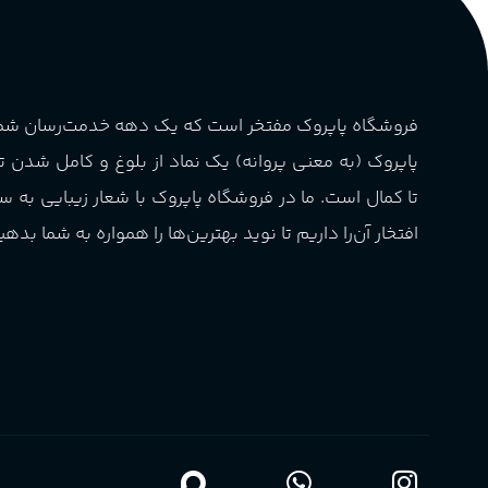
پخش بو
عالی
چوبی میوه‌ای مرکباتی
کشور مبدا برند
فرانسه
PA_بخش-بو
فروشگاه پاپروک مفتخر است که یک دهه خدمت‌رسان ش
طبع
تلخ
,
گرم
میوه‌ها و مرکبات، وانیل،
پاپروک (به معنی پروانه) یک نماد از بلوغ و کامل شدن 
نت‌های چوبی
غلظت
اکسترکت دو پرفیوم
تا کمال است. ما در فروشگاه پاپروک با شعار زیبایی به س
افتخار آن‌را داریم تا نوید بهترین‌ها را همواره به شما بدهی
گروه بویایی
میوه ای
ماندگاری
بالا
مناسب برای
آقایان
,
خانم ها