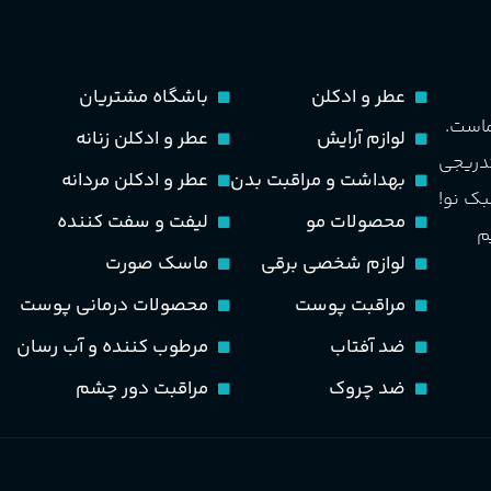
حجم
75 میلی لیتر
مناسب برای
مردانه
ماندگاری
متوسط
عطر و ادکلن
باشگاه مشتریان
طبع
تند و خنک
ماست.
لوازم آرایش
عطر و ادکلن زنانه
مناسب برای
مردانه
تدریجی
بهداشت و مراقبت بدن
عطر و ادکلن مردانه
PA_بخش-بو
بک نو!
طبع
خنک، شیرین و ملایم
محصولات مو
لیفت و سفت کننده
م
سیب، نارنج، خربزه، یاسمی
لوازم شخصی برقی
ماسک صورت
کوهی، پاتچولی، عنبر، م
گروه بویایی
مراقبت پوست
محصولات درمانی پوست
گلی خوراکی طبیعت شیرین
ضد آفتاب
مرطوب کننده و آب رسان
ضد چروک
مراقبت دور چشم
PA_بخش-بو
نارنج، پرتقال، لیمو، گل
شمعدانی، بنفشه، پاتچولی،
عنبر، مشک