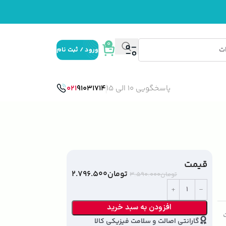
0
ورود / ثبت نام
پاسخگویی 10 الی 15
91031714
021
قیمت
تومان
۲.۷۹۶.۵۰۰
تومان
۳.۵۹۰.۰۰۰
افزودن به سبد خرید
ت
گارانتی اصالت و سلامت فیزیکی کالا