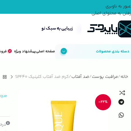
عبور به ناوبری
رفتن به محتوای اصلی
دسته بندی محصولات
صفحه اصلی
پیشنهاد ویژه
فروش
خانه
مراقبت پوست
ضد آفتاب
کرم ضد آفتاب کلینیک SPF40
ique
-22%
درخو