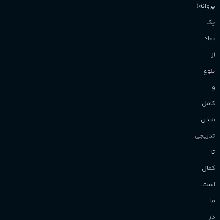
پروانه)
یک
نماد
از
بلوغ
و
کامل
شدن
تدریجی
تا
کمال
است.
ما
در