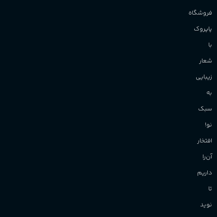
فروشگاه
پاپروک
با
شعار
زیبایی
به
سبک
نو!
افتخار
آن‌را
داریم
تا
نوید