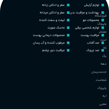
نت‌های چوبی
طبع
تلخ
,
گرم
لوازم آرایش
عطر و ادکلن زنانه
ط
بهداشت و مراقبت بدن
عطر و ادکلن مردانه
فروشگاه
غلظت
محصولات مو
لیفت و سفت کننده
پاپروک
گ
لوازم شخصی برقی
ماسک صورت
مفتخر
اکسترکت دو پرفیوم
مراقبت پوست
محصولات درمانی پوست
گ
است
ضد آفتاب
مرطوب کننده و آب رسان
گروه بویایی
میوه ای
که
ضد چروک
مراقبت دور چشم
PA_
یک
ماندگاری
بالا
دهه
ن
ش
خدمت‌رسان
مناسب برای
م
شماست.
آقایان
,
خانم ها
پاپروک
(به
برند
Sanchez
معنی