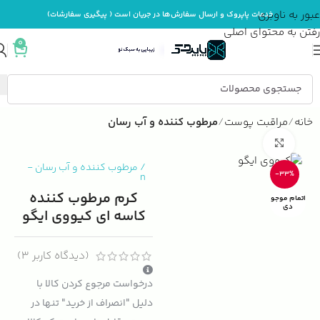
عبور به ناوبری
خدمات پاپروک و ارسال سفارش‌ها در جریان است ( پیگیری سفارشات)
رفتن به محتوای اصلی
0
خانه
مراقبت پوست
مرطوب کننده و آب رسان
بزرگنمایی تصویر
/
مرطوب کننده و آب رسان
-
-33%
n
کرم مرطوب کننده
اتمام موجو
دی
کاسه ای کیووی ایگو
(دیدگاه کاربر
3
)
درخواست مرجوع کردن کالا با
دلیل "انصراف از خرید" تنها در