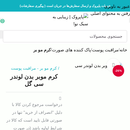
عبور به ناوبری
خدمات پاپروک و ارسال سفارش‌ها در جریان است ( پیگیری سفارشات)
رفتن به محتوای اصلی
0
خانه
مراقبت پوست
پاک کننده های صورت
کرم مو بر
بزرگنمایی تصویر
/
کرم مو بر
-
مراقبت پوست
-26%
کرم موبر بدن لوندر
سی گل
درخواست مرجوع کردن کالا با
دلیل "انصراف از خرید" تنها در
صورتی قابل تایید است که کالا در
شرایط اولیه باشد (در صورت