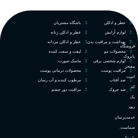
م
PA_بخش-بو
فرانسه
کشور مبدا برند
عطر و ادکلن
باشگاه مشتریان
م
میوه‌ها و مرکبات، وانیل،
نت‌های چوبی
تلخ
,
گرم
طبع
لوازم آرایش
عطر و ادکلن زنانه
ط
بهداشت و مراقبت بدن
عطر و ادکلن مردانه
فروشگاه
غلظت
محصولات مو
لیفت و سفت کننده
پاپروک
گ
لوازم شخصی برقی
ماسک صورت
مفتخر
اکسترکت دو پرفیوم
مراقبت پوست
محصولات درمانی پوست
گ
است
ضد آفتاب
مرطوب کننده و آب رسان
میوه ای
گروه بویایی
که
ضد چروک
مراقبت دور چشم
PA_
یک
بالا
ماندگاری
دهه
ن
ش
خدمت‌رسان
مناسب برای
ع
شماست.
آقایان
,
خانم ها
پاپروک