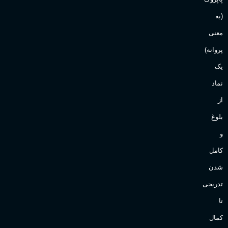
(به
Sanchez
برند
معنی
پروانه)
یک
نماد
از
بلوغ
و
کامل
شدن
تدریجی
تا
کمال