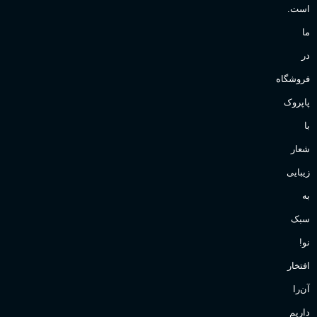
است.
ما
در
فروشگاه
پاپروک
با
شعار
زیبایی
به
سبک
نو!
افتخار
آن‌را
داریم