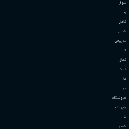
بلوغ
و
کامل
شدن
تدریجی
تا
کمال
است.
ما
در
فروشگاه
پاپروک
با
شعار