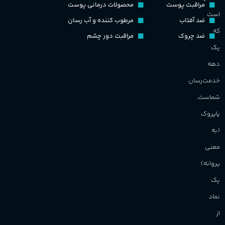
مراقبت پوست
محصولات درمانی پوست
گ
است
ضد آفتاب
مرطوب کننده و آب رسان
گروه بویایی
میوه ای
که
ضد چروک
مراقبت دور چشم
PA_
یک
ماندگاری
بالا
دهه
ن
ش
خدمت‌رسان
مناسب برای
م
شماست.
آقایان
,
خانم ها
پاپروک
(به
برند
Sanchez
معنی
پروانه)
یک
نماد
از