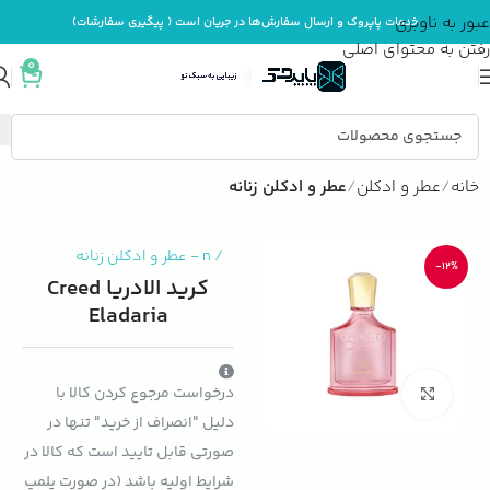
عبور به ناوبری
خدمات پاپروک و ارسال سفارش‌ها در جریان است ( پیگیری سفارشات)
رفتن به محتوای اصلی
0
خانه
عطر و ادکلن
عطر و ادکلن زنانه
/
n
-
عطر و ادکلن زنانه
-12%
کرید الادریا Creed
Eladaria
درخواست مرجوع کردن کالا با
بزرگنمایی تصویر
دلیل "انصراف از خرید" تنها در
صورتی قابل تایید است که کالا در
شرایط اولیه باشد (در صورت پلمپ