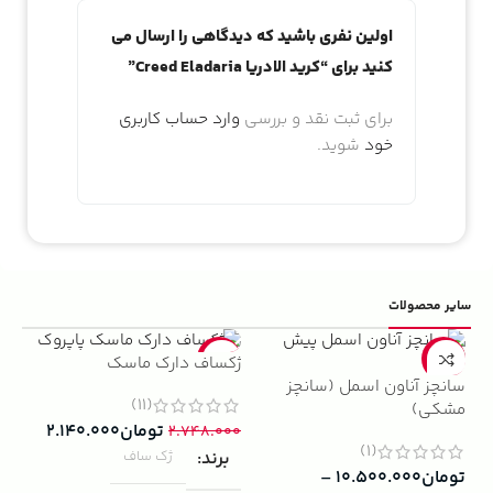
اولین نفری باشید که دیدگاهی را ارسال می
کنید برای “کرید الادریا Creed Eladaria”
برای ثبت نقد و بررسی
وارد حساب کاربری
خود
شوید.
سایر محصولات
5%
-22%
-13%
ژکساف دارک ماسک
سانچز آناون اسمل (سانچز
ادو
(11)
مشکی)
داوینچ
تومان
۲.۱۴۰.۰۰۰
۲.۷۴۸.۰۰۰
(1)
برند
ژک ساف
تومان
۱۰.۵۰۰.۰۰۰
–
۰۰۰