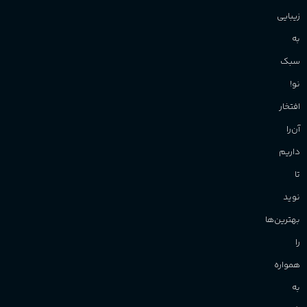
زیبایی
به
سبک
نو!
افتخار
آن‌را
داریم
تا
نوید
بهترین‌ها
را
همواره
به