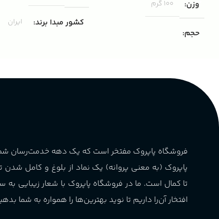
وزن
100 گرم
کشور مبدا برند
ایران
حجم
مناسب برای
مردانه
۱۰۰ میلی لیتر
,
دکانت (10 میلی
لیتر)
گروه بویایی
پخش بو
عالی
چوبی میوه‌ای مرکباتی
کشور مبدا برند
فرانسه
PA_بخش-بو
فروشگاه پاپروک مفتخر است که یک دهه خدمت‌رسان ش
طبع
تلخ
,
گرم
میوه‌ها و مرکبات، وانیل،
پاپروک (به معنی پروانه) یک نماد از بلوغ و کامل شدن 
نت‌های چوبی
غلظت
اکسترکت دو پرفیوم
تا کمال است. ما در فروشگاه پاپروک با شعار زیبایی به س
افتخار آن‌را داریم تا نوید بهترین‌ها را همواره به شما بدهی
گروه بویایی
میوه ای