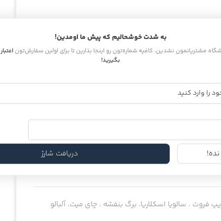
به شدت خوشحالیم که پیش ما اومدین!
اشگاه مشتریانمون نشدین، کافیه شماره‌تون رو اینجا بذارین تا برای اولین سفارش‌تون
اعتبار
بگیرید!
ده!
دریافت شارژ
ریپ فروت ، سالویا اسکلاریا، برگ بنفشه ، چای میت، آلبالو