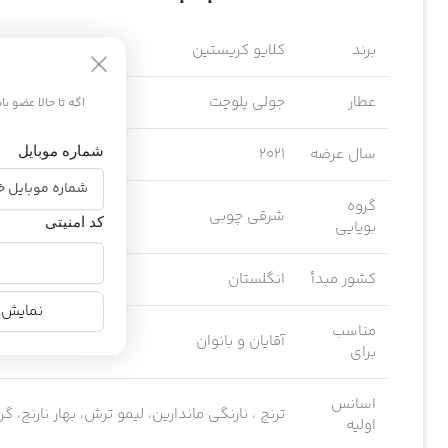
برند
کلایو کریستین
عطار
جولی پلوچت
اگه تا حالا عضو ب
شماره موبایل
سال عرضه
2021
گروه
شرقی چوبی
کد امنیتی
بویایی
کشور مبدأ
انگلستان
نمایش ن
مناسب
آقایان و بانوان
برای
اسانس
ترنج ، نارنگی ماندارین، لیمو ترش، بهار نارنج، گ
اولیه