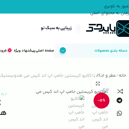
عبور به ناوبری
رفتن به محتوای اصلی
دسته بندی محصولات
صفحه اصلی
پیشنهاد ویژه
فروش
خانه
عطر و ادکلن
کلایو کریستین جامپ اپ اند کیس می هدونیستیک LIVE CHRISTIAN Jump Up And Kiss Me Hedonistic
بزرگنمایی تصویر
-
n
/
-5%
ک