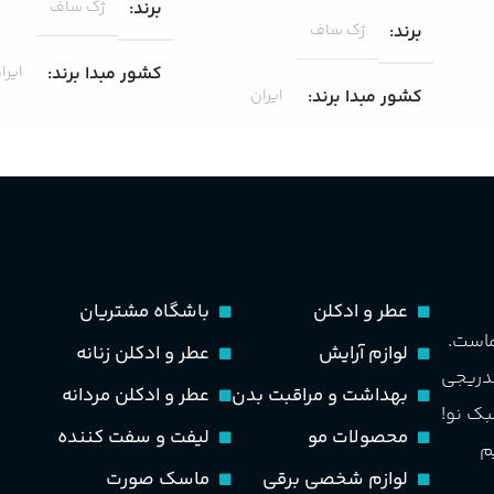
برند
ژک ساف
برند
ژک ساف
کشور مبدا برند
ایرا
کشور مبدا برند
ایران
غلظت
ادوپرفیوم
غلظت
ادوپرفیوم
حجم
100 میلی لیتر
حجم
75 میلی لیتر
مناسب برای
مردانه
ماندگاری
متوسط
عطر و ادکلن
باشگاه مشتریان
طبع
تند و خنک
ماست.
لوازم آرایش
عطر و ادکلن زنانه
مناسب برای
مردانه
تدریجی
بهداشت و مراقبت بدن
عطر و ادکلن مردانه
PA_بخش-بو
بک نو!
طبع
خنک، شیرین و ملایم
محصولات مو
لیفت و سفت کننده
م
سیب، نارنج، خربزه، یاسمی
لوازم شخصی برقی
ماسک صورت
کوهی، پاتچولی، عنبر، م
گروه بویایی