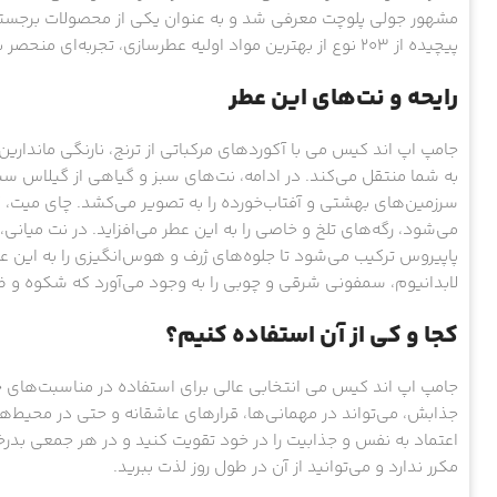
مشهور جولی پلوچت معرفی شد و به عنوان یکی از محصولات برجسته 
پیچیده از 203 نوع از بهترین مواد اولیه عطرسازی، تجربه‌ای منحصر به فرد و دلپذیر را برای آقایان و بانوان به ارمغان می‌آورد.
رایحه و نت‌های این عطر
جامپ اپ اند کیس می با آکوردهای مرکباتی از ترنج، نارنگی مانداری
به شما منتقل می‌کند. در ادامه، نت‌های سبز و گیاهی از گیلاس سیا
سرزمین‌های بهشتی و آفتاب‌خورده را به تصویر می‌کشد. چای میت، ک
می‌شود، رگه‌های تلخ و خاصی را به این عطر می‌افزاید. در نت میانی،
پاپیروس ترکیب می‌شود تا جلوه‌های ژرف و هوس‌انگیزی را به این عطر ا
لابدانیوم، سمفونی شرقی و چوبی را به وجود می‌آورد که شکوه و ظر
کجا و کی از آن استفاده کنیم؟
جامپ اپ اند کیس می انتخابی عالی برای استفاده در مناسبت‌های 
جذابش، می‌تواند در مهمانی‌ها، قرارهای عاشقانه و حتی در محیط‌های
اعتماد به نفس و جذابیت را در خود تقویت کنید و در هر جمعی بدرخش
مکرر ندارد و می‌توانید از آن در طول روز لذت ببرید.