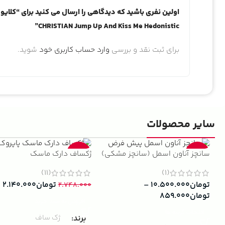
CHRISTIAN Jump Up And Kiss Me Hedonistic”
برای ثبت نقد و بررسی
وارد حساب کاربری خود
شوید.
سایر محصولات
سانچز آناون اسمل (سانچز مشکی)
ژکساف دارک ماسک
-22%
-13%
(11)
(1)
تومان
۱۰.۵۰۰.۰۰۰
–
تومان
۲.۱۴۰.۰۰۰
۲.۷۴۸.۰۰۰
تومان
۸۵۹.۰۰۰
افزودن به سبد خرید
انتخاب گزینه ها
برند
ژک ساف