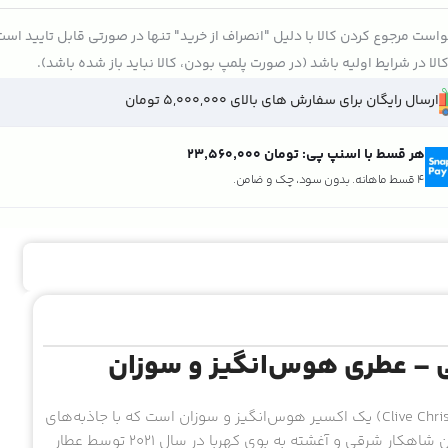
است مرجوع کردن کالا با دلیل "انصراف از خرید" تنها در صورتی قابل تایید اس
الا در شرایط اولیه باشد (در صورت پلمپ بودن، کالا نباید باز شده باشد).
ارسال رایگان برای سفارش های بالای 5,000,000 تومان
هر قسط با اسنپ پی:
تومان ۲۳٬۵۶۰٬۰۰۰
4 قسط ماهانه. بدون سود، چک و ضامن.
 – عطری هوس‌انگیز و سوزان
کلایو کریستین جامپ اپ اند کیس می (Clive Christian Jump Up and Kiss Me) یک اکسیر هوس‌انگیز و سوزان است که با جاذبه‌های
دلفریب خود، شما را به دنیای شگفت‌انگیز عطرها دعوت می‌کند. این شاهکار شرقی و آغشته به بوی کهربا در سال 2021 توسط عطار